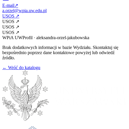
E-mail
↗
a.orzel@wpia.uw.edu.pl
USOS
↗
USOS
↗
USOS
↗
USOS
↗
WPiA UW
Profil
·
aleksandra-orzel-jakubowska
Brak dodatkowych informacji w bazie Wydziału. Skontaktuj się
bezpośrednio poprzez dane kontaktowe powyżej lub odwiedź
źródło.
← Wróć do katalogu