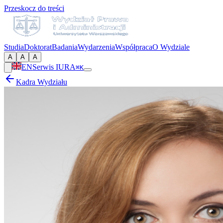
Przeskocz do treści
Studia
Doktorat
Badania
Wydarzenia
Współpraca
O Wydziale
A
A
A
EN
Serwis IURA
⌘K
Kadra Wydziału