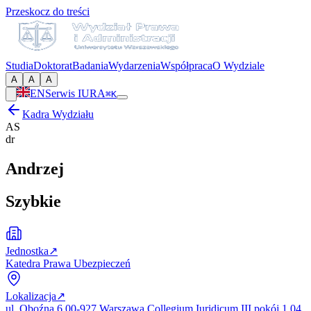
Przeskocz do treści
Studia
Doktorat
Badania
Wydarzenia
Współpraca
O Wydziale
A
A
A
EN
Serwis IURA
⌘K
Kadra Wydziału
AS
dr
Andrzej
Szybkie
Jednostka
↗
Katedra Prawa Ubezpieczeń
Lokalizacja
↗
ul. Oboźna 6 00-927 Warszawa Collegium Iuridicum III pokój 1.04