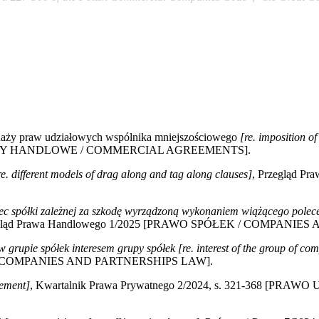
edaży praw udziałowych wspólnika mniejszościowego
[re. imposition of
1 [UMOWY HANDLOWE / COMMERCIAL AGREEMENTS].
re. different models of drag along and tag along clauses]
, Przegląd P
 spółki zależnej za szkodę wyrządzoną wykonaniem wiążącego polecenia
egląd Prawa Handlowego 1/2025 [PRAWO SPÓŁEK / COMPANIE
w grupie spółek interesem grupy spółek [re. interest of the group of c
EK / COMPANIES AND PARTNERSHIPS LAW].
lement]
, Kwartalnik Prawa Prywatnego 2/2024, s. 321-368 