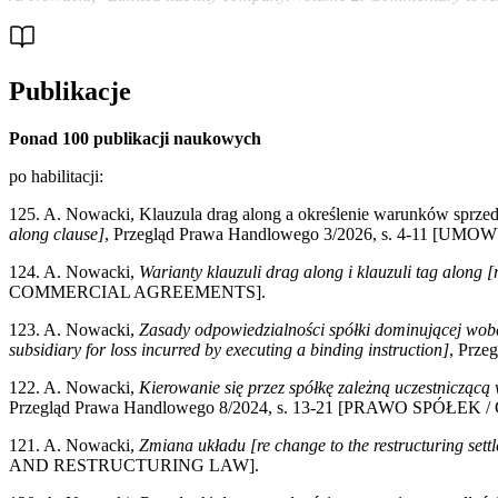
Publikacje
Ponad 100 publikacji naukowych
po habilitacji:
125. A. Nowacki, Klauzula drag along a określenie warunków sprz
along clause]
, Przegląd Prawa Handlowego 3/2026, s. 4-1
124. A. Nowacki,
Warianty klauzuli drag along i klauzuli tag along [
COMMERCIAL AGREEMENTS].
123. A. Nowacki,
Zasady odpowiedzialności spółki dominującej wobec
subsidiary for loss incurred by executing a binding instruction]
, Prz
122. A. Nowacki,
Kierowanie się przez spółkę zależną uczestniczącą 
Przegląd Prawa Handlowego 8/2024, s. 13-21 [PRAWO SPÓŁ
121. A. Nowacki,
Zmiana układu [re change to the restructuring sett
AND RESTRUCTURING LAW].