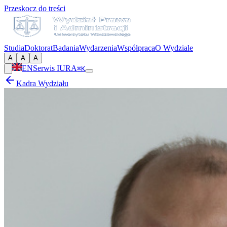
Przeskocz do treści
Studia
Doktorat
Badania
Wydarzenia
Współpraca
O Wydziale
A
A
A
EN
Serwis IURA
⌘K
Kadra Wydziału