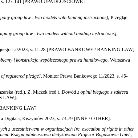
024, s. 127-141 [PRAWO UPADŁOŚCIOWE I
pany group law - two models with binding instructions]
, Przegląd
mpany group law - two models without binding instructions]
,
ucyjnego 12/2023, s. 11-28 [PRAWO BANKOWE / BANKING LAW].
blemy i konstrukcje współczesnego prawa handlowego
, Warszawa
of registered pledge]
, Monitor Prawa Bankowego 11/2023, s. 45-
azarska (red.), Z. Miczek (red.),
Dowód z opinii biegłego z zakresu
S LAW].
 / BANKING LAW].
in Era Digitala, Kiszyniów 2023, s. 73-79 [INNE / OTHER].
 z uczestnictwem w organizacjach [re. execution of rights in other
anent. Księga jubileuszowa dedykowana Profesor Bogusławie Gneli
,