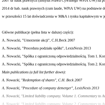
2007 dr nauk prawnych (Instytut Prawa Cywilnego WPiA UW) na po
2014 dr hab. nauk prawnych (cum laude, WPiA UW) na podstawie do
w przeszłości 15 lat doświadczenia w M&A i rynku kapitałowym w 
Główne publikacje (pełna lista w dalszej części):
A. Nowacki, "Umorzenie akcji", C.H.Beck 2007
A. Nowacki, "Procedura podziału spółki", LexisNexis 2013
A. Nowacki, "Spółka z ograniczoną odpowiedzialnością. Tom 1. Kom
A. Nowacki, "Spółka z ograniczoną odpowiedzialnością. Tom 2. Kom
Main publications (a full list further down):
A. Nowacki, "Redemption of shares", C.H. Beck 2007
A. Nowacki, "Procedure of company demerger", LexisNexis 2013
A. Nowacki, "Limited liability company. Volume 1. Commentary to A
A. Nowacki, "Limited liability company. Volume 2. Commentary to A