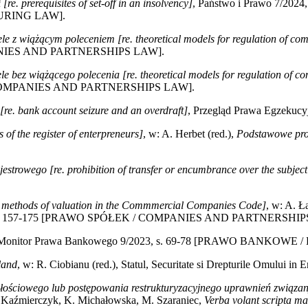
re. prerequisites of set-off in an insolvency]
, Państwo i Prawo 7/2
RING LAW].
 z wiążącym poleceniem [re. theoretical models for regulation of com
PANIES AND PARTNERSHIPS LAW].
 bez wiążącego polecenia [re. theoretical models for regulation of co
 / COMPANIES AND PARTNERSHIPS LAW].
re. bank account seizure and an overdraft]
, Przegląd Prawa Egzek
 of the register of enterpreneurs]
, w: A. Herbet (red.),
Podstawowe pro
estrowego [re. prohibition of transfer or encumbrance over the subject 
. methods of valuation in the Commmercial Companies Code]
, w: A. Ł
, s. 157-175 [PRAWO SPÓŁEK / COMPANIES AND PARTNERSHIP
 Monitor Prawa Bankowego 9/2023, s. 69-78 [PRAWO BANKOWE
land
, w: R. Ciobianu (red.), Statul, Securitate si Drepturile Omului 
ściowego lub postępowania restrukturyzacyjnego uprawnień związanych
. Kaźmierczyk, K. Michałowska, M. Szaraniec,
Verba volant scripta m