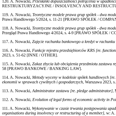
120. A. Nowacki,
Przesłanki dopuszczalności potrącenia w upadłości [
RESTRUKTURYZACYJNE / INSOLVENCY AND RESTRUCTU
119. A. Nowacki,
Teoretyczne modele prawa grup spółek - dwa modele
Prawa Handlowego 5/2024, s. 11-21 [PRAWO SPÓŁEK / COM
118. A. Nowacki,
Teoretyczne modele prawa grup spółek - dwa modele
Przegląd Prawa Handlowego 4/2024, s. 4-9 [PRAWO SPÓŁEK
117. A. Nowacki,
Zajęcie rachunku bankowego a kredyt w rachunku [
116. A. Nowacki,
Funkcje rejestru przedsiębiorców KRS [re. functions
2023, s. 51-62 [INNE / OTHER].
115. A. Nowacki,
Zakaz zbycia lub obciążenia przedmiotu zastawu rej
58 [PRAWO BANKOWE / BANKING LAW].
114. A. Nowacki,
Metody wyceny w kodeksie spółek handlowych [re
ekonomii w sprawach cywilnych i gospodarczych
, Warszawa 2023
113. A. Nowacki,
Administrator zastawu [re. pledge administrator]
,
112. A. Nowacki,
Evolution of legal forms of economic activity in Po
111. A. Nowacki,
Wykonywanie w czasie trwania postępowania upadło
organisations during insolvency or restructuring of a member]
, w: A