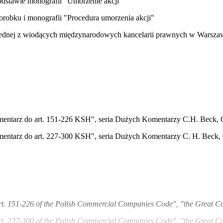
dstawie monografii "Umorzenie akcji"
robku i monografii "Procedura umorzenia akcji"
jednej z wiodących międzynarodowych kancelarii prawnych w Warsza
entarz do art. 151-226 KSH", seria Dużych Komentarzy C.H. Beck, C
entarz do art. 227-300 KSH", seria Dużych Komentarzy C. H. Beck, 
rt. 151-226 of the Polish Commercial Companies Code", "the Great C
rt. 227-300 of the Polish Commercial Companies Code", "the Great C