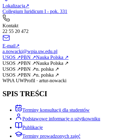
Lokalizacja
↗
Collegium Iuridicum I - pok. 331
Kontakt
22 55 20 472
E-mail
↗
a.nowacki@wpia.uw.edu.pl
USOS
↗
PBN
↗
Nauka Polska
↗
USOS
↗
PBN
↗
Nauka Polska
↗
USOS
↗
PBN
↗
n. polska
↗
USOS
↗
PBN
↗
n. polska
↗
WPiA UW
Profil
·
artur-nowacki
SPIS TREŚCI
Terminy konsultacji dla studentów
Podstawowe informacje o użytkowniku
Publikacje
Terminy prowadzonych zajęć