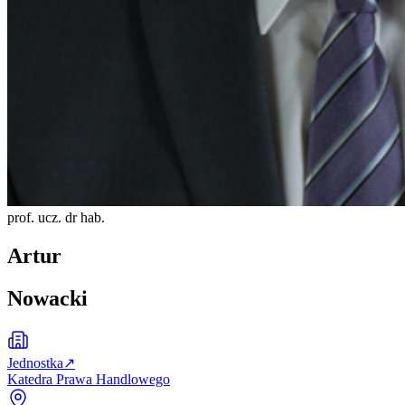
prof. ucz. dr hab.
Artur
Nowacki
Jednostka
↗
Katedra Prawa Handlowego