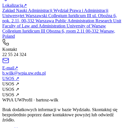
Lokalizacja
↗
Zakład Nauki Administracji Wydział Prawa i Administracji
Uniwersytet Warszawski Collegium Iuridicum III ul. Oboźna 6,
pok. 2.11, 00-332 Warszawa Public Administration Research Unit
Faculty of Law and Administration University of Warsaw
Collegium Iuridicum III Obozna 6, room 2.11 00-332 Warsaw,
Poland
Kontakt
22 55 24 324
E-mail
↗
b.wilk@wpia.uw.edu.pl
USOS
↗
USOS
↗
USOS
↗
USOS
↗
WPiA UW
Profil
·
bartosz-wilk
Brak dodatkowych informacji w bazie Wydziału. Skontaktuj się
bezpośrednio poprzez dane kontaktowe powyżej lub odwiedź
źródło.