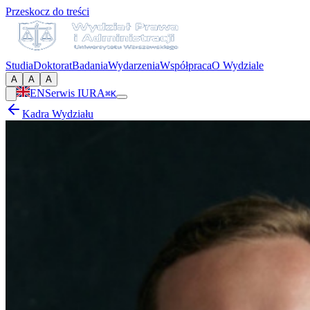
Przeskocz do treści
Studia
Doktorat
Badania
Wydarzenia
Współpraca
O Wydziale
A
A
A
EN
Serwis IURA
⌘K
Kadra Wydziału