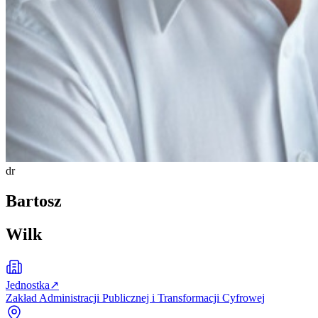
dr
Bartosz
Wilk
Jednostka
↗
Zakład Administracji Publicznej i Transformacji Cyfrowej