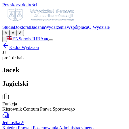
Przeskocz do treści
Studia
Doktorat
Badania
Wydarzenia
Współpraca
O Wydziale
A
A
A
EN
Serwis IURA
⌘K
Kadra Wydziału
JJ
prof. dr hab.
Jacek
Jagielski
Funkcja
Kierownik Centrum Prawa Sportowego
Jednostka
↗
Katedra Prawa i Postępowania Administracyjnego