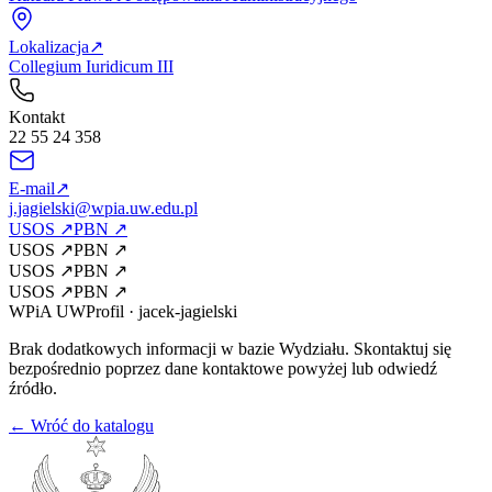
Lokalizacja
↗
Collegium Iuridicum III
Kontakt
22 55 24 358
E-mail
↗
j.jagielski@wpia.uw.edu.pl
USOS
↗
PBN
↗
USOS
↗
PBN
↗
USOS
↗
PBN
↗
USOS
↗
PBN
↗
WPiA UW
Profil
·
jacek-jagielski
Brak dodatkowych informacji w bazie Wydziału. Skontaktuj się
bezpośrednio poprzez dane kontaktowe powyżej lub odwiedź
źródło.
← Wróć do katalogu