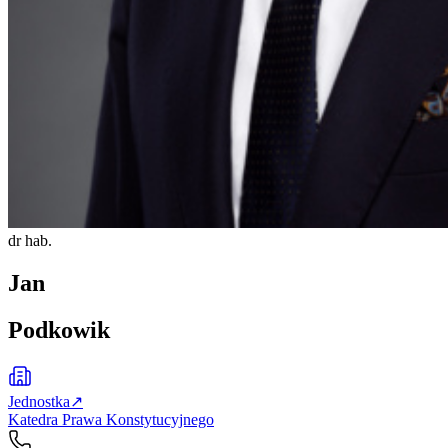
dr hab.
Jan
Podkowik
Jednostka
↗
Katedra Prawa Konstytucyjnego