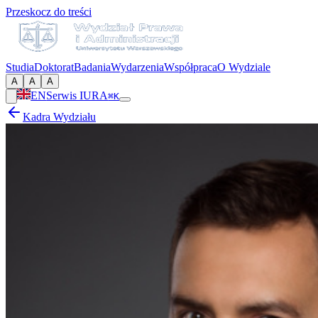
Przeskocz do treści
Studia
Doktorat
Badania
Wydarzenia
Współpraca
O Wydziale
A
A
A
EN
Serwis IURA
⌘K
Kadra Wydziału