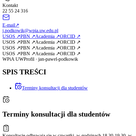
Kontakt
22 55 24 316
E-mail
↗
j.podkowik@wpia.uw.edu.pl
USOS
↗
PBN
↗
Academia
↗
ORCID
↗
USOS
↗
PBN
↗
Academia
↗
ORCID
↗
USOS
↗
PBN
↗
Academia
↗
ORCID
↗
USOS
↗
PBN
↗
Academia
↗
ORCID
↗
WPiA UW
Profil
·
jan-pawel-podkowik
SPIS TREŚCI
Terminy konsultacji dla studentów
Terminy konsultacji dla studentów
Konsultacje odbywają się w czwartki, w godzinach 18.30-19.30, w