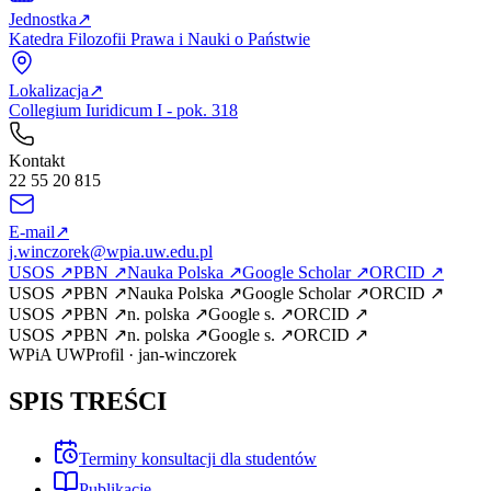
Jednostka
↗
Katedra Filozofii Prawa i Nauki o Państwie
Lokalizacja
↗
Collegium Iuridicum I - pok. 318
Kontakt
22 55 20 815
E-mail
↗
j.winczorek@wpia.uw.edu.pl
USOS
↗
PBN
↗
Nauka Polska
↗
Google Scholar
↗
ORCID
↗
USOS
↗
PBN
↗
Nauka Polska
↗
Google Scholar
↗
ORCID
↗
USOS
↗
PBN
↗
n. polska
↗
Google s.
↗
ORCID
↗
USOS
↗
PBN
↗
n. polska
↗
Google s.
↗
ORCID
↗
WPiA UW
Profil
·
jan-winczorek
SPIS TREŚCI
Terminy konsultacji dla studentów
Publikacje