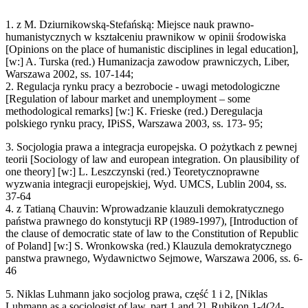
1. z M. Dziurnikowską-Stefańską: Miejsce nauk prawno-
humanistycznych w kształceniu prawnikow w opinii środowiska
[Opinions on the place of humanistic disciplines in legal education],
[w:] A. Turska (red.) Humanizacja zawodow prawniczych, Liber,
Warszawa 2002, ss. 107-144;
2. Regulacja rynku pracy a bezrobocie - uwagi metodologiczne
[Regulation of labour market and unemployment – some
methodological remarks] [w:] K. Frieske (red.) Deregulacja
polskiego rynku pracy, IPiSS, Warszawa 2003, ss. 173- 95;
3. Socjologia prawa a integracja europejska. O pożytkach z pewnej
teorii [Sociology of law and european integration. On plausibility of
one theory] [w:] L. Leszczynski (red.) Teoretycznoprawne
wyzwania integracji europejskiej, Wyd. UMCS, Lublin 2004, ss.
37-64
4. z Tatianą Chauvin: Wprowadzanie klauzuli demokratycznego
państwa prawnego do konstytucji RP (1989-1997), [Introduction of
the clause of democratic state of law to the Constitution of Republic
of Poland] [w:] S. Wronkowska (red.) Klauzula demokratycznego
panstwa prawnego, Wydawnictwo Sejmowe, Warszawa 2006, ss. 6-
46
5. Niklas Luhmann jako socjolog prawa, część 1 i 2, [Niklas
Luhmann as a sociologist of law, part 1 and 2], Rubikon 1-4(24-