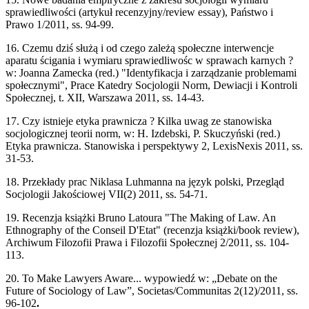
sprawiedliwości (artykuł recenzyjny/review essay), Państwo i
Prawo 1/2011, ss. 94-99.
16. Czemu dziś służą i od czego zależą społeczne interwencje
aparatu ścigania i wymiaru sprawiedliwośc w sprawach karnych ?
w: Joanna Zamecka (red.) "Identyfikacja i zarządzanie problemami
społecznymi", Prace Katedry Socjologii Norm, Dewiacji i Kontroli
Społecznej, t. XII, Warszawa 2011, ss. 14-43.
17. Czy istnieje etyka prawnicza ? Kilka uwag ze stanowiska
socjologicznej teorii norm, w: H. Izdebski, P. Skuczyński (red.)
Etyka prawnicza. Stanowiska i perspektywy 2, LexisNexis 2011, ss.
31-53.
18. Przekłady prac Niklasa Luhmanna na język polski, Przegląd
Socjologii Jakościowej VII(2) 2011, ss. 54-71.
19. Recenzja książki Bruno Latoura "The Making of Law. An
Ethnography of the Conseil D'Etat" (recenzja książki/book review),
Archiwum Filozofii Prawa i Filozofii Społecznej 2/2011, ss. 104-
113.
20. To Make Lawyers Aware... wypowiedź w: „Debate on the
Future of Sociology of Law”, Societas/Communitas 2(12)/2011, ss.
96-102
.