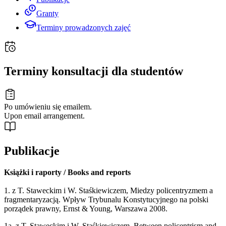
Granty
Terminy prowadzonych zajęć
Terminy konsultacji dla studentów
Po umówieniu się emailem.
Upon email arrangement.
Publikacje
Książki i raporty / Books and reports
1. z T. Staweckim i W. Staśkiewiczem, Miedzy policentryzmem a
fragmentaryzacją. Wpływ Trybunalu Konstytucyjnego na polski
porządek prawny, Ernst & Young, Warszawa 2008.
1a. z T. Staweckim i W. Staśkiewiczem, Between policentrism and