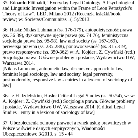
35. Edoardo Fittipaldi, “Everyday Legal Ontology. A Psychological
and Linguistic Investigation within the Frame of Leon Petrażycki’s
Theory of Law”, LED, Milano 2012 (Recenzja książki/book
review) w: Societas/Communitas 1(15)/2013.
36. Hasła: Niklas Luhmann (ss. 176-179), autopoietyczność prawa
(ss. 36-39), dyskursywne ujęcie prawa (ss. 74-76), feministyczna
socjologia prawa (ss. 95-98), law and society (ss. 167-169),
perwersja prawna (ss. 285-288), ponowoczesność (ss. 315-319),
prawo responsywne (ss. 359-362) w: A. Kojder i Z. Cywiński (red.)
Socjologia prawa. Główne problemy i postacie, Wydawnictwo UW,
Warszawa 2014.
[Niklas Luhmann, autopoietic law, discursive approach to law,
feminist legal sociology, law and society, legal perversity,
postmodernity, responsive law - entries in a lexicon of sociology of
law]
36a. z H. Izdebskim, Hasło: Critical Legal Studies (ss. 50-54), w: w:
A. Kojder i Z. Cywiński (red.) Socjologia prawa. Główne problemy
i postacie, Wydawnictwo UW, Warszawa 2014. [Critical Legal
Studies - entry in a lexicon of sociology of law]
37. Ubezpieczenia ochrony prawnej a rynek usług prawniczych w
Polsce w świetle danych empirycznych, Wiadomości
Ubezpieczeniowe 3/2013, s. 15 - 44