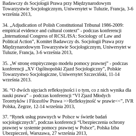
Badawczy ds Socjologii Prawa przy Międzynarodowym
Towarzystwie Socjologicznym, Uniwersytet w Tuluzie, Francja, 3-6
września 2013,
34. „Adjudication of Polish Constitutional Tribunal 1986-2009:
empirical evidence and cultural context” - podczas konferencji
„International Congress of RCSL/ISA: Sociology of Law and
Political Action”, Komitet Badawczy ds. Socjologii Prawa przy
Międzynarodowym Towarzystwie Socjologicznym, Uniwersytet w
Tuluzie, Francja, 3-6 września 2013,
35. „W stronę empirycznego modelu pomocy prawnej” - podczas
konferencji „XV Ogólnopolski Zjazd Socjologiczny”, Polskie
Towarzystwo Socjologiczne, Uniwersytet Szczeciński, 11-14
września 2013.
36. “O dwóch ujęciach refleksyjności i o tym, co z nich wynika dla
nauki prawa” – podczas konferencji “VI Zjazd Młodych
Teoretyków i Filozofów Prawa >>Refleksyjność w prawie<<”, IVR
Polska, Zegrze, 12-14 września 2013,
37. “Rynek usług prawnych w Polsce w świetle badań
socjologicznych”, podczas konferencji “Ubezpieczenia ochrony
prawnej w systemie pomocy prawnej w Polsce”, Polska Izba
Ubezpieczeń, Warszawa, 27 września 2013,