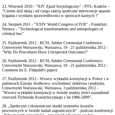
23. Wrzesień 2010 - "XIV Zjazd Socjologiczny" - PTS, Kraków -
"Czemu dziś służą i od czego zależą społeczne interwencje aparatu
ścigania i wymiaru sprawiedliwości w sprawach karnych ?"
24. Sierpień 2011 - "XXIV World Congress of IVR" - Frankfurt,
Niemcy - "Technological transformations and antropologies of
criminal law"
25. Październik 2012 - RCSL Jubilee Ceremonial Conference,
Uniwersytet Warszawski, Warszawa, 19 - 21 października 2012 -
"Why Do Procedures Have Unexpected Outcomes?"
26. Październik 2012 - RCSL Jubilee Ceremonial Conference,
Uniwersytet Warszawski, Warszawa, 19 - 21 października 2012 -
Comment (to E. Fittipaldi's paper)
27. Październik 2012 - Wzorce wykładni konstytucji w Polsce i w
państwach Europy środkowo- wschodniej: doktryna i praktyka,
Uniwersytet Warszawski, Warszawa, 3 października 2012 -
"Wzorce wykładni konstytucji w świetle analizy treści uzasadniań
orzeczeń Trybunału Konstytucyjnego z lat 1986-2009",
28. „Społeczne i ekonomiczne skutki systemów kosztów
procesowych w świetle badań zagranicznych” - podczas konferencji