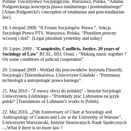
Polskie Towarzystwo Socjologiczne, Warszawa, Polska, “Adama
Podgoreckiego koncepcja prawa totalitarnego i posttotalitarnego”
[Adam Podgorecki's conception of totalitarian and post-totalitarian
law].
18. Listopad 2008, “II Forum Socjologów Prawa ”, Sekcja
Socjologii Prawa PTS, Warszawa, Polska, “Pluralizm prawny
wczoraj i dziś”. [Legal pluralism yesterday and today]
19. Lipiec 2009 - “
Complexity, Conflicts, Justice. 20 years of
Sociology of Law
” RCSL, IISJ, Onati. - “Making music together ?
On some conditions of judicial cooperation”.
20. Listopad 2009 - Wykład dla pracowników Instytutu Filozofii,
Socjologii i Dziennikarstwa, Uniwersytet Gdański - "Przemiany
technologii a antropologie prawa karnego".
21. Maj 2010 - "Z mowy obcej do polskiej" - Instytut Socjologii
Uniwerystetu Łódzkiego - "Przekłady prac Luhmanna na język
polski" [Translations of Luhmann's works to Polish].
22. Maj 2010, „25th Anniversary of Chair at Sociology and
Anthropology of Custom and Law at the University of Warsaw”,
Uniwersytet Warszawski, Instytut Stosowanych Nauk Społecznych
- „What if there is no more law ?