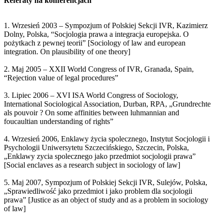
Referaty na konferencjach
1. Wrzesień 2003 – Sympozjum of Polskiej Sekcji IVR, Kazimierz
Dolny, Polska, “Socjologia prawa a integracja europejska. O
pożytkach z pewnej teorii” [Sociology of law and european
integration. On plausibility of one theory]
2. Maj 2005 – XXII World Congress of IVR, Granada, Spain,
“Rejection value of legal procedures”
3. Lipiec 2006 – XVI ISA World Congress of Sociology,
International Sociological Association, Durban, RPA, „Grundrechte
als pouvoir ? On some affinities between luhmannian and
foucaultian understanding of rights”
4. Wrzesień 2006, Enklawy życia spolecznego, Instytut Socjologii i
Psychologii Uniwersytetu Szczecińskiego, Szczecin, Polska,
„Enklawy zycia spolecznego jako przedmiot socjologii prawa”
[Social enclaves as a research subject in sociology of law]
5. Maj 2007, Sympozjum of Polskiej Sekcji IVR, Sulejów, Polska,
„Sprawiedliwość jako przedmiot i jako problem dla socjologii
prawa” [Justice as an object of study and as a problem in sociology
of law]