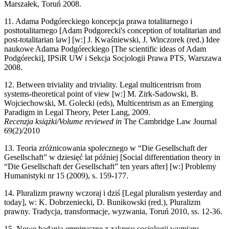
Marszałek, Toruń 2008.
11. Adama Podgóreckiego koncepcja prawa totalitarnego i
posttotalitarnego [Adam Podgorecki's conception of totalitarian and
post-totalitarian law] [w:] J. Kwaśniewski, J. Winczorek (red.) Idee
naukowe Adama Podgóreckiego [The scientific ideas of Adam
Podgórecki], IPSiR UW i Sekcja Socjologii Prawa PTS, Warszawa
2008.
12. Between triviality and triviality. Legal multicentrism from
systems-theoretical point of view [w:] M. Zirk-Sadowski, B.
Wojciechowski, M. Golecki (eds), Multicentrism as an Emerging
Paradigm in Legal Theory, Peter Lang, 2009.
Recenzja książki/Volume reviewed in
The Cambridge Law Journal
69(2)/2010
13. Teoria zróżnicowania spolecznego w “Die Gesellschaft der
Gesellschaft” w dziesięć lat później [Social differentiation theory in
“Die Gesellschaft der Gesellschaft” ten years after] [w:] Problemy
Humanistyki nr 15 (2009), s. 159-177.
14. Pluralizm prawny wczoraj i dziś [Legal pluralism yesterday and
today], w: K. Dobrzeniecki, D. Bunikowski (red.), Pluralizm
prawny. Tradycja, transformacje, wyzwania, Toruń 2010, ss. 12-36.
15. Nowe badania empiryczne z zakresu socjologii wymiaru