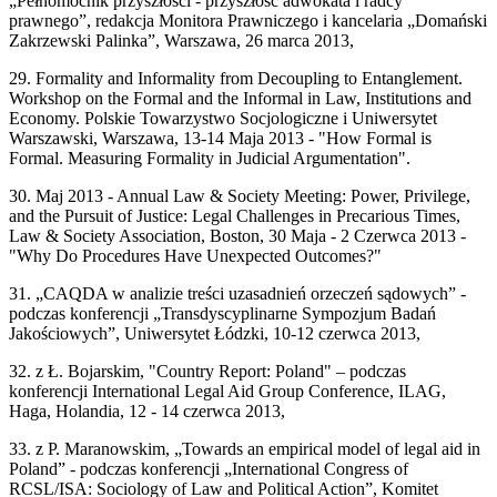
„Pełnomocnik przyszłości - przyszłość adwokata i radcy
prawnego”, redakcja Monitora Prawniczego i kancelaria „Domański
Zakrzewski Palinka”, Warszawa, 26 marca 2013,
29. Formality and Informality from Decoupling to Entanglement.
Workshop on the Formal and the Informal in Law, Institutions and
Economy. Polskie Towarzystwo Socjologiczne i Uniwersytet
Warszawski, Warszawa, 13-14 Maja 2013 - "How Formal is
Formal. Measuring Formality in Judicial Argumentation".
30. Maj 2013 - Annual Law & Society Meeting: Power, Privilege,
and the Pursuit of Justice: Legal Challenges in Precarious Times,
Law & Society Association, Boston, 30 Maja - 2 Czerwca 2013 -
"Why Do Procedures Have Unexpected Outcomes?"
31. „CAQDA w analizie treści uzasadnień orzeczeń sądowych” -
podczas konferencji „Transdyscyplinarne Sympozjum Badań
Jakościowych”, Uniwersytet Łódzki, 10-12 czerwca 2013,
32. z Ł. Bojarskim, "Country Report: Poland" – podczas
konferencji International Legal Aid Group Conference, ILAG,
Haga, Holandia, 12 - 14 czerwca 2013,
33. z P. Maranowskim, „Towards an empirical model of legal aid in
Poland” - podczas konferencji „International Congress of
RCSL/ISA: Sociology of Law and Political Action”, Komitet