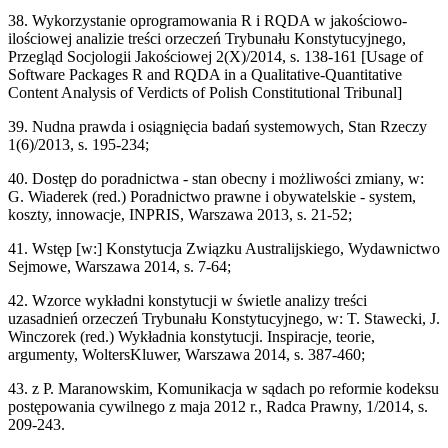
38. Wykorzystanie oprogramowania R i RQDA w jakościowo-
ilościowej analizie treści orzeczeń Trybunału Konstytucyjnego,
Przegląd Socjologii Jakościowej 2(X)/2014, s. 138-161 [Usage of
Software Packages R and RQDA in a Qualitative-Quantitative
Content Analysis of Verdicts of Polish Constitutional Tribunal]
39. Nudna prawda i osiągnięcia badań systemowych, Stan Rzeczy
1(6)/2013, s. 195-234;
40. Dostęp do poradnictwa - stan obecny i możliwości zmiany, w:
G. Wiaderek (red.) Poradnictwo prawne i obywatelskie - system,
koszty, innowacje, INPRIS, Warszawa 2013, s. 21-52;
41. Wstęp [w:] Konstytucja Związku Australijskiego, Wydawnictwo
Sejmowe, Warszawa 2014, s. 7-64;
42. Wzorce wykładni konstytucji w świetle analizy treści
uzasadnień orzeczeń Trybunału Konstytucyjnego, w: T. Stawecki, J.
Winczorek (red.) Wykładnia konstytucji. Inspiracje, teorie,
argumenty, WoltersKluwer, Warszawa 2014, s. 387-460;
43. z P. Maranowskim, Komunikacja w sądach po reformie kodeksu
postępowania cywilnego z maja 2012 r., Radca Prawny, 1/2014, s.
209-243.