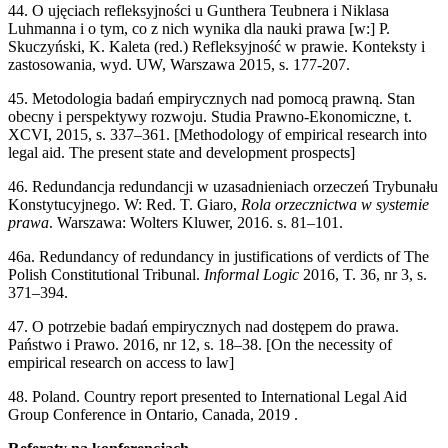
44. O ujęciach refleksyjności u Gunthera Teubnera i Niklasa
Luhmanna i o tym, co z nich wynika dla nauki prawa [w:] P.
Skuczyński, K. Kaleta (red.) Refleksyjność w prawie. Konteksty i
zastosowania, wyd. UW, Warszawa 2015, s. 177-207.
45. Metodologia badań empirycznych nad pomocą prawną. Stan
obecny i perspektywy rozwoju. Studia Prawno-Ekonomiczne, t.
XCVI, 2015, s. 337–361. [Methodology of empirical research into
legal aid. The present state and development prospects]
46. Redundancja redundancji w uzasadnieniach orzeczeń Trybunału
Konstytucyjnego. W: Red. T. Giaro,
Rola orzecznictwa w systemie
prawa
. Warszawa: Wolters Kluwer, 2016. s. 81–101.
46a. Redundancy of redundancy in justifications of verdicts of The
Polish Constitutional Tribunal.
Informal Logic
2016, T. 36, nr 3, s.
371–394.
47. O potrzebie badań empirycznych nad dostępem do prawa.
Państwo i Prawo. 2016, nr 12, s. 18–38. [On the necessity of
empirical research on access to law]
48. Poland. Country report presented to International Legal Aid
Group Conference in Ontario, Canada, 2019 .