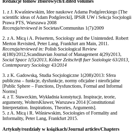
Redakcje tomów zbiorowych/Edited volumes
1. z J. Kwaśniewskim, Idee naukowe Adama Podgóreckiego [The
scientific ideas of Adam Podgórecki], IPSiR UW i Sekcja Socjologii
Prawa PTS, Warszawa 2008
Recenzja/reviewed in
Societas/Communitas 1(7)/2009
2. z A. Micą i A. Peisertem, Sociology and the Unintended. Robert
Merton Revisited, Peter Lang, Frankfurt am Main, 2011.
Recenzja/reviewed in:
Polish Sociological Review
4(180)/2012,Scandinavian Journal of Management 4(29)/2013,
Social Space 1(5)/2013
,
Kölner Zeitschrift fuer Soziologie 63/2013,
Contemporary Sociology 43/2014
3. z K. Gadowską, Studia Socjologiczne 1(208)/2013: Sfera
publiczna – funkcje, dysfunkcje, normy oficjalne i nieoficjalne
[Public Sphere – Functions, Dysfunctions, Formal and Informal
Norms]
4. z T. Staweckim, Wykładnia konstytucji. Inspiracje, teorie,
argumenty, WoltersKluwer, Warszawa 2014 [Constitutional
Interpretation. Inspirations, Theories, Arguments].
5. z A. Micą i R. Wiśniewskim, Sociologies of Formality and
Informality, Peter Lang, Frankfurt 2015.
Artykuły/rozdziały w książkach/Journal articles/Chapters