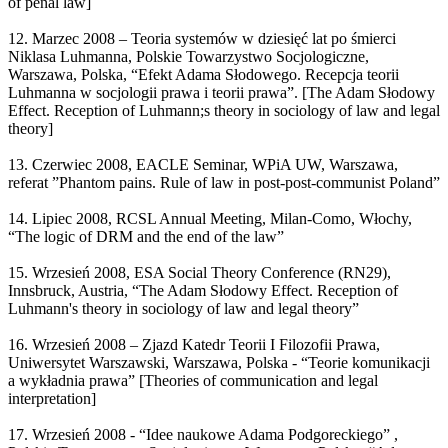
of penal law]
12. Marzec 2008 – Teoria systemów w dziesięć lat po śmierci
Niklasa Luhmanna, Polskie Towarzystwo Socjologiczne,
Warszawa, Polska, “Efekt Adama Słodowego. Recepcja teorii
Luhmanna w socjologii prawa i teorii prawa”. [The Adam Słodowy
Effect. Reception of Luhmann;s theory in sociology of law and legal
theory]
13. Czerwiec 2008, EACLE Seminar, WPiA UW, Warszawa,
referat ”Phantom pains. Rule of law in post-post-communist Poland”
14. Lipiec 2008, RCSL Annual Meeting, Milan-Como, Włochy,
“The logic of DRM and the end of the law”
15. Wrzesień 2008, ESA Social Theory Conference (RN29),
Innsbruck, Austria, “The Adam Słodowy Effect. Reception of
Luhmann's theory in sociology of law and legal theory”
16. Wrzesień 2008 – Zjazd Katedr Teorii I Filozofii Prawa,
Uniwersytet Warszawski, Warszawa, Polska - “Teorie komunikacji
a wykładnia prawa” [Theories of communication and legal
interpretation]
17. Wrzesień 2008 - “Idee naukowe Adama Podgoreckiego” ,