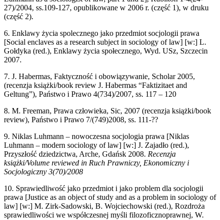
27)/2004, ss.109-127, opublikowane w 2006 r. (część 1), w druku
(część 2).
6. Enklawy życia spolecznego jako przedmiot socjologii prawa
[Social enclaves as a research subject in sociology of law] [w:] L.
Gołdyka (red.), Enklawy życia społecznego, Wyd. USz, Szczecin
2007.
7. J. Habermas, Faktyczność i obowiązywanie, Scholar 2005,
(recenzja książki/book review J. Habermas “Faktizitaet and
Geltung”), Państwo i Prawo 4(734)/2007, ss. 117 – 120
8. M. Freeman, Prawa człowieka, Sic, 2007 (recenzja książki/book
review), Państwo i Prawo 7/(749)2008, ss. 111-??
9. Niklas Luhmann – nowoczesna socjologia prawa [Niklas
Luhmann – modern sociology of law] [w:] J. Zajadło (red.),
Przyszłość dziedzictwa, Arche, Gdańsk 2008.
Recenzja
książki/Volume reviewed in Ruch Prawniczy, Ekonomiczny i
Socjologiczny 3(70)/2008
10. Sprawiedliwość jako przedmiot i jako problem dla socjologii
prawa [Justice as an object of study and as a problem in sociology of
law] [w:] M. Zirk-Sadowski, B. Wojciechowski (red.), Rozdroża
sprawiedliwości we współczesnej myśli filozoficznoprawnej, W.