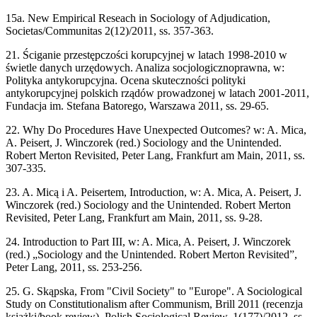
15a. New Empirical Reseach in Sociology of Adjudication,
Societas/Communitas 2(12)/2011, ss. 357-363.
21. Ściganie przestępczości korupcyjnej w latach 1998-2010 w
świetle danych urzędowych. Analiza socjologicznoprawna, w:
Polityka antykorupcyjna. Ocena skuteczności polityki
antykorupcyjnej polskich rządów prowadzonej w latach 2001-2011,
Fundacja im. Stefana Batorego, Warszawa 2011, ss. 29-65.
22. Why Do Procedures Have Unexpected Outcomes? w: A. Mica,
A. Peisert, J. Winczorek (red.) Sociology and the Unintended.
Robert Merton Revisited, Peter Lang, Frankfurt am Main, 2011, ss.
307-335.
23. A. Micą i A. Peisertem, Introduction, w: A. Mica, A. Peisert, J.
Winczorek (red.) Sociology and the Unintended. Robert Merton
Revisited, Peter Lang, Frankfurt am Main, 2011, ss. 9-28.
24. Introduction to Part III, w: A. Mica, A. Peisert, J. Winczorek
(red.) „Sociology and the Unintended. Robert Merton Revisited”,
Peter Lang, 2011, ss. 253-256.
25. G. Skąpska, From "Civil Society" to "Europe". A Sociological
Study on Constitutionalism after Communism, Brill 2011 (recenzja
książki/book review), Polish Sociological Review, 1(177)/2012, ss.