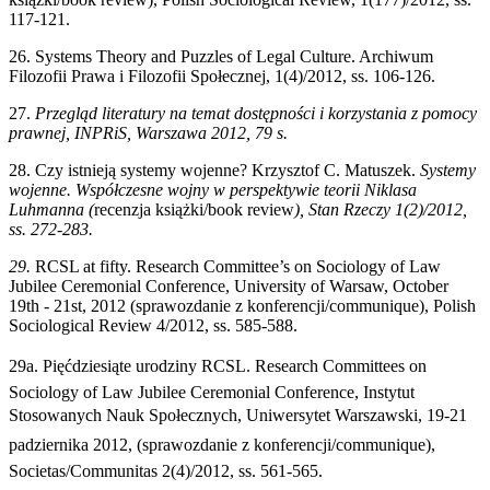
117-121.
26. Systems Theory and Puzzles of Legal Culture. Archiwum
Filozofii Prawa i Filozofii Społecznej, 1(4)/2012, ss. 106-126.
27.
Przegląd literatury na temat dostępności i korzystania z pomocy
prawnej
, INPRiS, Warszawa 2012, 79 s.
28. Czy istnieją systemy wojenne? Krzysztof C. Matuszek.
Systemy
wojenne. Współczesne wojny w perspektywie teorii Niklasa
Luhmanna (
recenzja książki/book review
), Stan Rzeczy 1(2)/2012,
ss. 272-283.
29.
RCSL at fifty. Research Committee’s on Sociology of Law
Jubilee Ceremonial Conference, University of Warsaw, October
19th - 21st, 2012 (sprawozdanie z konferencji/communique), Polish
Sociological Review 4/2012, ss. 585-588.
29a. Pięćdziesiąte urodziny RCSL. Research Committees on
Sociology of Law Jubilee Ceremonial Conference, Instytut
Stosowanych Nauk Społecznych, Uniwersytet Warszawski, 19-21
padziernika 2012, (sprawozdanie z konferencji/communique),
Societas/Communitas 2(4)/2012, ss. 561-565.