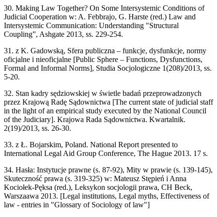
30. Making Law Together? On Some Intersystemic Conditions of
Judicial Cooperation w: A. Febbrajo, G. Harste (red.) Law and
Intersystemic Communication: Understanding "Structural
Coupling”, Ashgate 2013, ss. 229-254.
31. z K. Gadowską, Sfera publiczna – funkcje, dysfunkcje, normy
oficjalne i nieoficjalne [Public Sphere – Functions, Dysfunctions,
Formal and Informal Norms], Studia Socjologiczne 1(208)/2013, ss.
5-20.
32. Stan kadry sędziowskiej w świetle badań przeprowadzonych
przez Krajową Radę Sądownictwa [The current state of judicial staff
in the light of an empirical study executed by the National Council
of the Judiciary]. Krajowa Rada Sądownictwa. Kwartalnik.
2(19)/2013, ss. 26-30.
33. z Ł. Bojarskim, Poland. National Report presented to
International Legal Aid Group Conference, The Hague 2013. 17 s.
34. Hasła: Instytucje prawne (s. 87-92), Mity w prawie (s. 139-145),
Skuteczność prawa (s. 319-325) w: Mateusz Stępień i Anna
Kociołek-Pęksa (red.), Leksykon socjologii prawa, CH Beck,
Warszaawa 2013. [Legal institutions, Legal myths, Effectiveness of
law - entries in "Glossary of Sociology of law"]