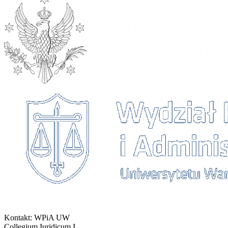
Kontakt: WPiA UW
Collegium Iuridicum I