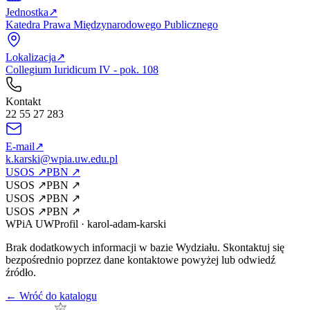
Jednostka
↗
Katedra Prawa Międzynarodowego Publicznego
Lokalizacja
↗
Collegium Iuridicum IV - pok. 108
Kontakt
22 55 27 283
E-mail
↗
k.karski@wpia.uw.edu.pl
USOS
↗
PBN
↗
USOS
↗
PBN
↗
USOS
↗
PBN
↗
USOS
↗
PBN
↗
WPiA UW
Profil
·
karol-adam-karski
Brak dodatkowych informacji w bazie Wydziału. Skontaktuj się
bezpośrednio poprzez dane kontaktowe powyżej lub odwiedź
źródło.
← Wróć do katalogu