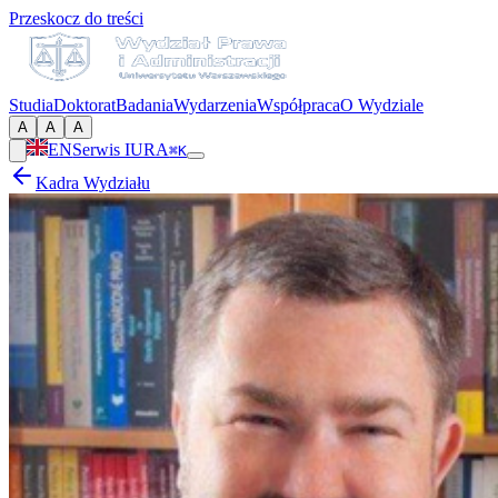
Przeskocz do treści
Studia
Doktorat
Badania
Wydarzenia
Współpraca
O Wydziale
A
A
A
EN
Serwis IURA
⌘K
Kadra Wydziału