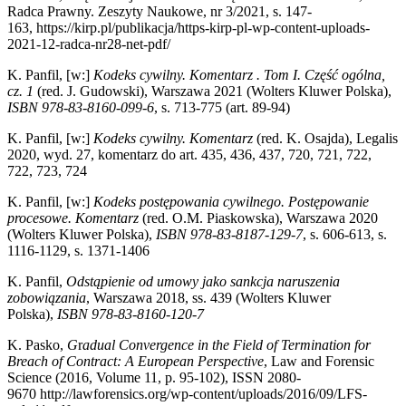
Radca Prawny. Zeszyty Naukowe, nr 3/2021, s. 147-
163, https://kirp.pl/publikacja/https-kirp-pl-wp-content-uploads-
2021-12-radca-nr28-net-pdf/
K. Panfil, [w:]
Kodeks cywilny. Komentarz . Tom I. Część ogólna,
cz. 1
(red. J. Gudowski), Warszawa 2021 (Wolters Kluwer Polska),
ISBN 978-83-8160-099-6
, s. 713-775 (art. 89-94)
K. Panfil, [w:]
Kodeks cywilny. Komentarz
(red. K. Osajda), Legalis
2020, wyd. 27, komentarz do art. 435, 436, 437, 720, 721, 722,
722, 723, 724
K. Panfil, [w:]
Kodeks postępowania cywilnego. Postępowanie
procesowe. Komentarz
(red. O.M. Piaskowska), Warszawa 2020
(Wolters Kluwer Polska),
ISBN 978-83-8187-129-7
, s. 606-613, s.
1116-1129, s. 1371-1406
K. Panfil,
Odstąpienie od umowy jako sankcja naruszenia
zobowiązania
, Warszawa 2018, ss. 439 (Wolters Kluwer
Polska),
ISBN 978-83-8160-120-7
K. Pasko,
G
r
adual Convergence in the Field of Termination for
Breach of Contract: A European Perspective
, Law and Forensic
Science (2016, Volume 11, p. 95-102), ISSN 2080-
9670
http://lawforensics.org/wp-content/uploads/2016/09/LFS-