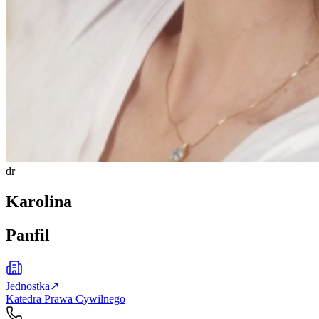
dr
Karolina
Panfil
Jednostka
↗
Katedra Prawa Cywilnego