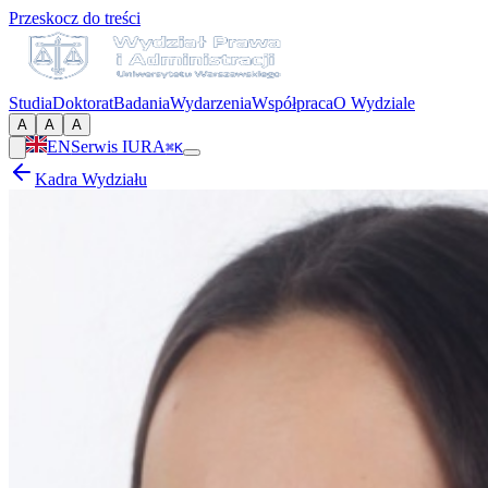
Przeskocz do treści
Studia
Doktorat
Badania
Wydarzenia
Współpraca
O Wydziale
A
A
A
EN
Serwis IURA
⌘K
Kadra Wydziału