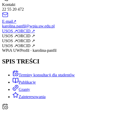
Kontakt
22 55 20 472
E-mail
↗
karolina.panfil@wpia.uw.edu.pl
USOS
↗
ORCID
↗
USOS
↗
ORCID
↗
USOS
↗
ORCID
↗
USOS
↗
ORCID
↗
WPiA UW
Profil
·
karolina-panfil
SPIS TREŚCI
Terminy konsultacji dla studentów
Publikacje
Granty
Zainteresowania