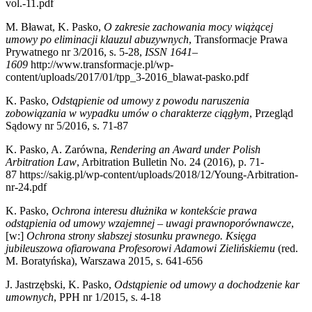
vol.-11.pdf
M. Bławat, K. Pasko,
O zakresie zachowania mocy wiążącej
umowy po eliminacji klauzul abuzywnych
, Transformacje Prawa
Prywatnego nr 3/2016, s. 5-28,
ISSN 1641–
1609
http://www.transformacje.pl/wp-
content/uploads/2017/01/tpp_3-2016_blawat-pasko.pdf​
K. Pasko,
Odstąpienie od umowy z powodu naruszenia
zobowiązania w wypadku umów o charakterze ciągłym
, Przegląd
Sądowy nr 5/2016, s. 71-87
K. Pasko, A. Zarówna,
Rendering an Award under Polish
Arbitration Law
, Arbitration Bulletin No. 24 (2016), p. 71-
87 https://sakig.pl/wp-content/uploads/2018/12/Young-Arbitration-
nr-24.pdf
K. Pasko,
O
chrona interesu dłużnika w kontekście prawa
odstąpienia od umowy wzajemnej – uwagi prawnoporównawcze
,
[w:]
Ochrona strony słabszej stosunku prawnego. Księga
jubileuszowa ofiarowana Profesorowi Adamowi Zielińskiemu
(red.
M. Boratyńska), Warszawa 2015, s. 641-656
J. Jastrzębski, K. Pasko,
Odstąpienie od umowy a dochodzenie kar
umownych
, PPH nr 1/2015, s. 4-18