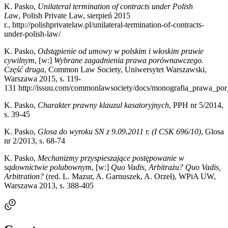
K. Pasko,
Unilateral termination of contracts under Polish
Law
, Polish Private Law, sierpień 2015
r., http://polishprivatelaw.pl/unilateral-termination-of-contracts-
under-polish-law/
K. Pasko,
Odstąpienie od umowy w polskim i włoskim prawie
cywilnym
, [w:]
Wybrane zagadnienia prawa porównawczego.
Część druga
, Common Law Society, Uniwersytet Warszawski,
Warszawa 2015, s. 119-
131 http://issuu.com/commonlawsociety/docs/monografia_prawa_p
K. Pasko,
Charakter prawny klauzul kasatoryjnych
, PPH nr 5/2014,
s. 39-45
K. Pasko,
Glosa do wyroku SN z 9.09.2011 r. (I CSK 696/10)
, Glosa
nr 2/2013, s. 68-74
K. Pasko,
Mechanizmy przyspieszające postępowanie w
sądownictwie polubownym
, [w:]
Quo Vadis, Arbitrażu? Quo Vadis,
Arbitration?
(red. L. Mazur, A. Garnuszek, A. Orzeł), WPiA UW,
Warszawa 2013, s. 388-405