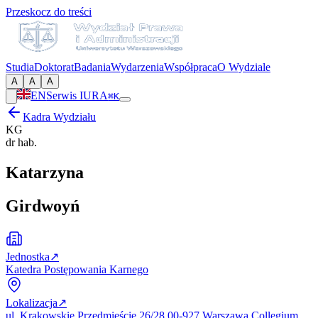
Przeskocz do treści
Studia
Doktorat
Badania
Wydarzenia
Współpraca
O Wydziale
A
A
A
EN
Serwis IURA
⌘K
Kadra Wydziału
KG
dr hab.
Katarzyna
Girdwoyń
Jednostka
↗
Katedra Postępowania Karnego
Lokalizacja
↗
ul. Krakowskie Przedmieście 26/28 00-927 Warszawa Collegium