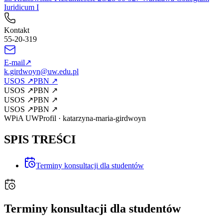
Iuridicum I
Kontakt
55-20-319
E-mail
↗
k.girdwoyn@uw.edu.pl
USOS
↗
PBN
↗
USOS
↗
PBN
↗
USOS
↗
PBN
↗
USOS
↗
PBN
↗
WPiA UW
Profil
·
katarzyna-maria-girdwoyn
SPIS TREŚCI
Terminy konsultacji dla studentów
Terminy konsultacji dla studentów