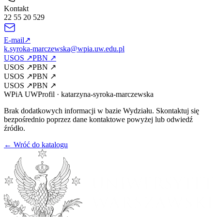
Kontakt
22 55 20 529
E-mail
↗
k.syroka-marczewska@wpia.uw.edu.pl
USOS
↗
PBN
↗
USOS
↗
PBN
↗
USOS
↗
PBN
↗
USOS
↗
PBN
↗
WPiA UW
Profil
·
katarzyna-syroka-marczewska
Brak dodatkowych informacji w bazie Wydziału. Skontaktuj się
bezpośrednio poprzez dane kontaktowe powyżej lub odwiedź
źródło.
← Wróć do katalogu