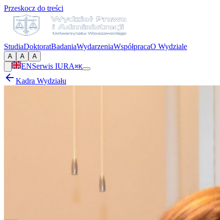
Przeskocz do treści
Studia
Doktorat
Badania
Wydarzenia
Współpraca
O Wydziale
A
A
A
EN
Serwis IURA
⌘K
Kadra Wydziału