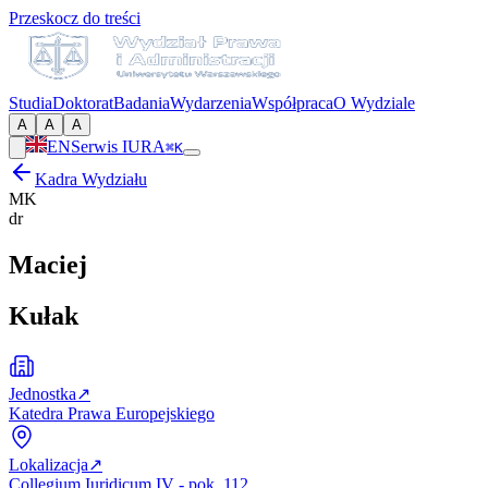
Przeskocz do treści
Studia
Doktorat
Badania
Wydarzenia
Współpraca
O Wydziale
A
A
A
EN
Serwis IURA
⌘K
Kadra Wydziału
MK
dr
Maciej
Kułak
Jednostka
↗
Katedra Prawa Europejskiego
Lokalizacja
↗
Collegium Iuridicum IV - pok. 112