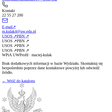
Kontakt
22 55 27 200
E-mail
↗
m.kulak4@uw.edu.pl
USOS
↗
PBN
↗
USOS
↗
PBN
↗
USOS
↗
PBN
↗
USOS
↗
PBN
↗
WPiA UW
Profil
·
maciej-kulak
Brak dodatkowych informacji w bazie Wydziału. Skontaktuj się
bezpośrednio poprzez dane kontaktowe powyżej lub odwiedź
źródło.
← Wróć do katalogu