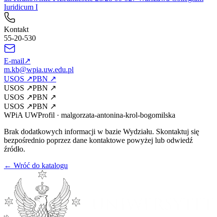
Iuridicum I
Kontakt
55-20-530
E-mail
↗
m.kb@wpia.uw.edu.pl
USOS
↗
PBN
↗
USOS
↗
PBN
↗
USOS
↗
PBN
↗
USOS
↗
PBN
↗
WPiA UW
Profil
·
malgorzata-antonina-krol-bogomilska
Brak dodatkowych informacji w bazie Wydziału. Skontaktuj się
bezpośrednio poprzez dane kontaktowe powyżej lub odwiedź
źródło.
← Wróć do katalogu