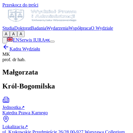
Przeskocz do treści
Studia
Doktorat
Badania
Wydarzenia
Współpraca
O Wydziale
A
A
A
EN
Serwis IURA
⌘K
Kadra Wydziału
MK
prof. dr hab.
Małgorzata
Król-Bogomilska
Jednostka
↗
Katedra Prawa Karnego
Lokalizacja
↗
ul. Krakowskie Przedmieście 26/28 00-927 Warszawa Collegium