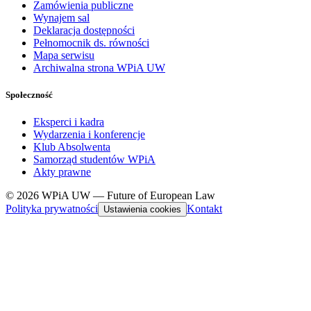
Zamówienia publiczne
Wynajem sal
Deklaracja dostępności
Pełnomocnik ds. równości
Mapa serwisu
Archiwalna strona WPiA UW
Społeczność
Eksperci i kadra
Wydarzenia i konferencje
Klub Absolwenta
Samorząd studentów WPiA
Akty prawne
© 2026 WPiA UW — Future of European Law
Polityka prywatności
Kontakt
Ustawienia cookies