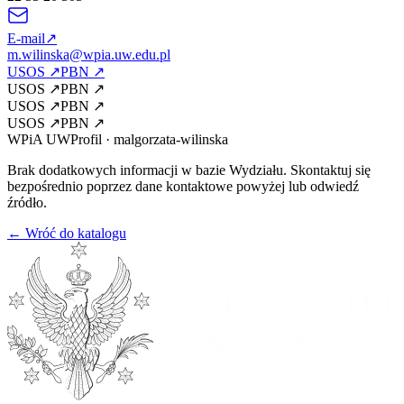
E-mail
↗
m.wilinska@wpia.uw.edu.pl
USOS
↗
PBN
↗
USOS
↗
PBN
↗
USOS
↗
PBN
↗
USOS
↗
PBN
↗
WPiA UW
Profil
·
malgorzata-wilinska
Brak dodatkowych informacji w bazie Wydziału. Skontaktuj się
bezpośrednio poprzez dane kontaktowe powyżej lub odwiedź
źródło.
← Wróć do katalogu