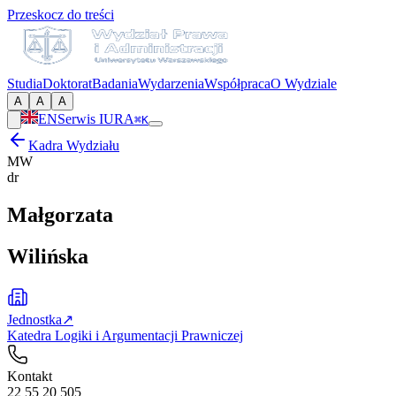
Przeskocz do treści
Studia
Doktorat
Badania
Wydarzenia
Współpraca
O Wydziale
A
A
A
EN
Serwis IURA
⌘K
Kadra Wydziału
MW
dr
Małgorzata
Wilińska
Jednostka
↗
Katedra Logiki i Argumentacji Prawniczej
Kontakt
22 55 20 505