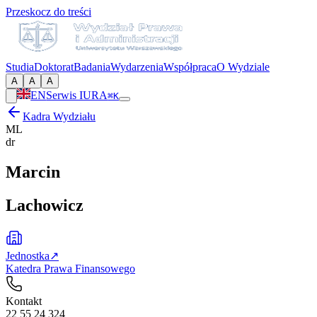
Przeskocz do treści
Studia
Doktorat
Badania
Wydarzenia
Współpraca
O Wydziale
A
A
A
EN
Serwis IURA
⌘K
Kadra Wydziału
ML
dr
Marcin
Lachowicz
Jednostka
↗
Katedra Prawa Finansowego
Kontakt
22 55 24 324