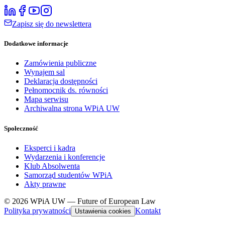
Zapisz się do newslettera
Dodatkowe informacje
Zamówienia publiczne
Wynajem sal
Deklaracja dostępności
Pełnomocnik ds. równości
Mapa serwisu
Archiwalna strona WPiA UW
Społeczność
Eksperci i kadra
Wydarzenia i konferencje
Klub Absolwenta
Samorząd studentów WPiA
Akty prawne
© 2026 WPiA UW — Future of European Law
Polityka prywatności
Kontakt
Ustawienia cookies