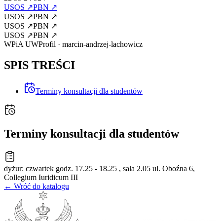
USOS
↗
PBN
↗
USOS
↗
PBN
↗
USOS
↗
PBN
↗
USOS
↗
PBN
↗
WPiA UW
Profil
·
marcin-andrzej-lachowicz
SPIS TREŚCI
Terminy konsultacji dla studentów
Terminy konsultacji dla studentów
dyżur: czwartek godz. 17.25 - 18.25 , sala 2.05 ul. Oboźna 6,
Collegium Iuridicum III
← Wróć do katalogu