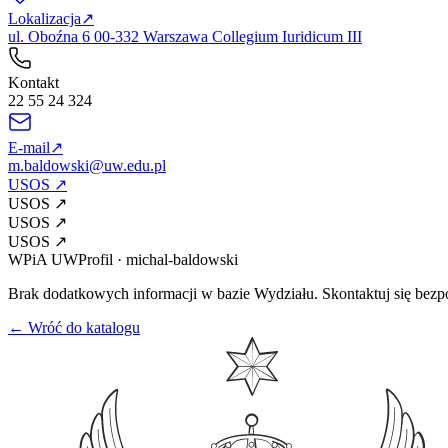
Lokalizacja
↗
ul. Oboźna 6 00-332 Warszawa Collegium Iuridicum III
Kontakt
22 55 24 324
E-mail
↗
m.baldowski@uw.edu.pl
USOS
↗
USOS
↗
USOS
↗
USOS
↗
WPiA UW
Profil
·
michal-baldowski
Brak dodatkowych informacji w bazie Wydziału. Skontaktuj się bezp
← Wróć do katalogu