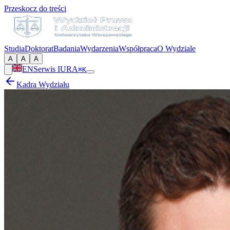
Przeskocz do treści
Studia
Doktorat
Badania
Wydarzenia
Współpraca
O Wydziale
A
A
A
EN
Serwis IURA
⌘K
Kadra Wydziału