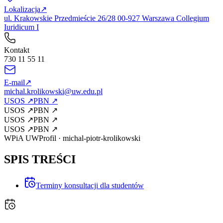
Lokalizacja
↗
ul. Krakowskie Przedmieście 26/28 00-927 Warszawa Collegium
Iuridicum I
Kontakt
730 11 55 11
E-mail
↗
michal.krolikowski@uw.edu.pl
USOS
↗
PBN
↗
USOS
↗
PBN
↗
USOS
↗
PBN
↗
USOS
↗
PBN
↗
WPiA UW
Profil
·
michal-piotr-krolikowski
SPIS TREŚCI
Terminy konsultacji dla studentów