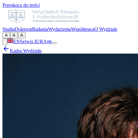
Przeskocz do treści
Studia
Doktorat
Badania
Wydarzenia
Współpraca
O Wydziale
A
A
A
EN
Serwis IURA
⌘K
Kadra Wydziału