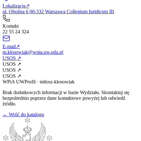
Lokalizacja
↗
ul. Oboźna 6 00-332 Warszawa Collegium Iuridicum III
Kontakt
22 55 24 324
E-mail
↗
m.klosowiak@wpia.uw.edu.pl
USOS
↗
USOS
↗
USOS
↗
USOS
↗
WPiA UW
Profil
·
milosz-klosowiak
Brak dodatkowych informacji w bazie Wydziału. Skontaktuj się
bezpośrednio poprzez dane kontaktowe powyżej lub odwiedź
źródło.
← Wróć do katalogu