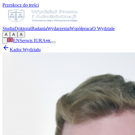
Przeskocz do treści
Studia
Doktorat
Badania
Wydarzenia
Współpraca
O Wydziale
A
A
A
EN
Serwis IURA
⌘K
Kadra Wydziału