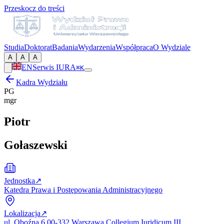
Przeskocz do treści
Studia
Doktorat
Badania
Wydarzenia
Współpraca
O Wydziale
A
A
A
EN
Serwis IURA
⌘K
Kadra Wydziału
PG
mgr
Piotr
Gołaszewski
Jednostka
↗
Katedra Prawa i Postępowania Administracyjnego
Lokalizacja
↗
ul. Oboźna 6 00-332 Warszawa Collegium Iuridicum III