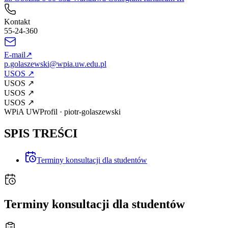
Kontakt
55-24-360
E-mail
↗
p.golaszewski@wpia.uw.edu.pl
USOS
↗
USOS
↗
USOS
↗
USOS
↗
WPiA UW
Profil
·
piotr-golaszewski
SPIS TREŚCI
Terminy konsultacji dla studentów
Terminy konsultacji dla studentów