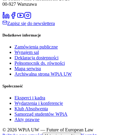
00-927
Warszawa
Zapisz się do newslettera
Dodatkowe informacje
Zamówienia publiczne
Wynajem sal
Deklaracja dostępności
Pełnomocnik ds. równości
Mapa serwisu
Archiwalna strona WPiA UW
Społeczność
Eksperci i kadra
Wydarzenia i konferencje
Klub Absolwenta
Samorząd studentów WPiA
Akty prawne
© 2026 WPiA UW — Future of European Law