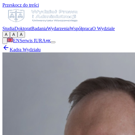
Przeskocz do treści
Studia
Doktorat
Badania
Wydarzenia
Współpraca
O Wydziale
A
A
A
EN
Serwis IURA
⌘K
Kadra Wydziału