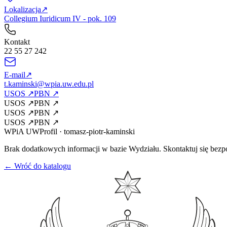
Lokalizacja
↗
Collegium Iuridicum IV - pok. 109
Kontakt
22 55 27 242
E-mail
↗
t.kaminski@wpia.uw.edu.pl
USOS
↗
PBN
↗
USOS
↗
PBN
↗
USOS
↗
PBN
↗
USOS
↗
PBN
↗
WPiA UW
Profil
·
tomasz-piotr-kaminski
Brak dodatkowych informacji w bazie Wydziału. Skontaktuj się bezp
← Wróć do katalogu