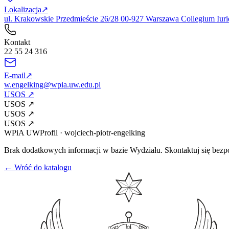
Lokalizacja
↗
ul. Krakowskie Przedmieście 26/28 00-927 Warszawa Collegium Iuri
Kontakt
22 55 24 316
E-mail
↗
w.engelking@wpia.uw.edu.pl
USOS
↗
USOS
↗
USOS
↗
USOS
↗
WPiA UW
Profil
·
wojciech-piotr-engelking
Brak dodatkowych informacji w bazie Wydziału. Skontaktuj się bezp
← Wróć do katalogu