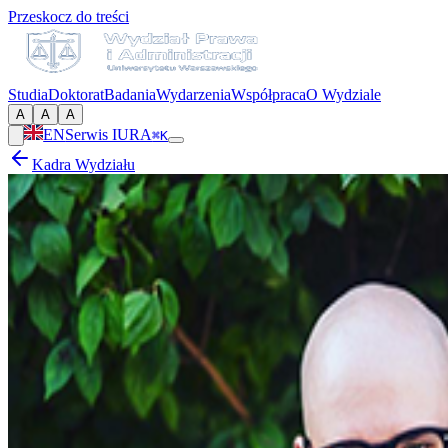
Przeskocz do treści
Studia
Doktorat
Badania
Wydarzenia
Współpraca
O Wydziale
A
A
A
EN
Serwis IURA
⌘K
Kadra Wydziału