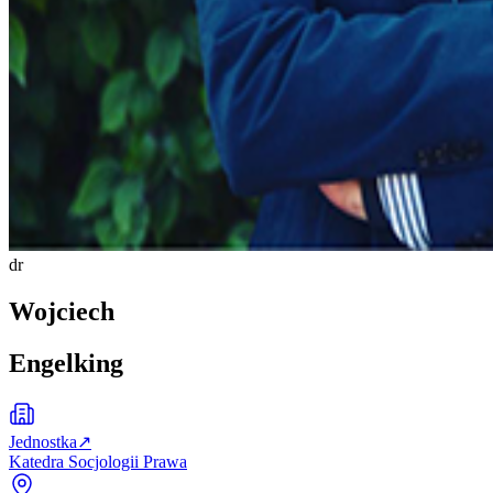
dr
Wojciech
Engelking
Jednostka
↗
Katedra Socjologii Prawa