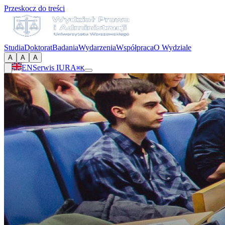
Przeskocz do treści
Studia
Doktorat
Badania
Wydarzenia
Współpraca
O Wydziale
A
A
A
EN
Serwis IURA
⌘K