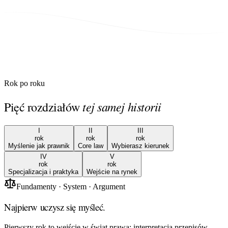
Rok po roku
tej samej historii
Pięć rozdziałów
I
II
III
rok
rok
rok
Myślenie jak prawnik
Core law
Wybierasz kierunek
IV
V
rok
rok
Specjalizacja i praktyka
Wejście na rynek
Fundamenty · System · Argument
Najpierw uczysz się myśleć.
Pierwszy rok to wejście w świat prawa: interpretacja przepisów,