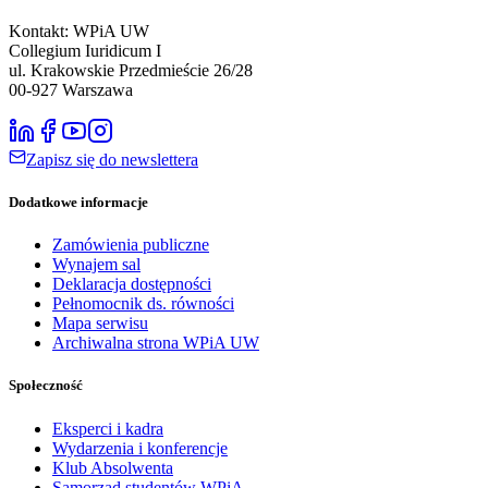
Kontakt: WPiA UW
Collegium Iuridicum I
ul. Krakowskie Przedmieście 26/28
00-927
Warszawa
Zapisz się do newslettera
Dodatkowe informacje
Zamówienia publiczne
Wynajem sal
Deklaracja dostępności
Pełnomocnik ds. równości
Mapa serwisu
Archiwalna strona WPiA UW
Społeczność
Eksperci i kadra
Wydarzenia i konferencje
Klub Absolwenta
Samorząd studentów WPiA