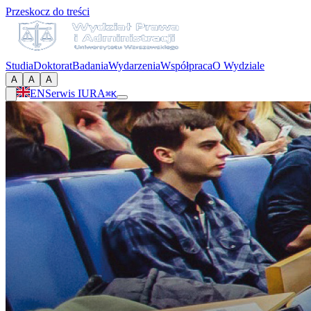
Przeskocz do treści
Studia
Doktorat
Badania
Wydarzenia
Współpraca
O Wydziale
A
A
A
EN
Serwis IURA
⌘K