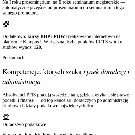
Na I roku proseminarium, na II roku seminarium magisterskie —
automatyczne przejście od proseminarium do seminarium u tego
samego promotora.
Dodatkowo:
kursy BHP i POWI
realizowane internetowo na
platformie Kampus UW. Łączna liczba punktów ECTS w toku
studiów wynosi
120
.
Po studiach
rynek doradczy i
Kompetencje, których szuka
administracja
Absolwenci PFiS pracują wszędzie tam, gdzie spotykają się prawo,
podatki i finanse — od top kancelarii doradczych po administrację
skarbową i działy podatkowe największych firm.
Doradztwo podatkowe
Firmy doradcze, Big Four, kancelarie podatkowe