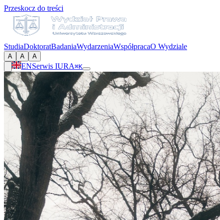
Przeskocz do treści
Studia
Doktorat
Badania
Wydarzenia
Współpraca
O Wydziale
A
A
A
EN
Serwis IURA
⌘K