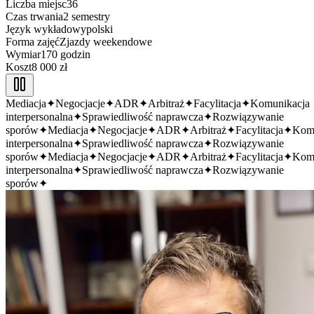
Liczba miejsc
36
Czas trwania
2 semestry
Język wykładowy
polski
Forma zajęć
Zjazdy weekendowe
Wymiar
170 godzin
Koszt
8 000 zł
Mediacja
✦
Negocjacje
✦
ADR
✦
Arbitraż
✦
Facylitacja
✦
Komunikacja
interpersonalna
✦
Sprawiedliwość naprawcza
✦
Rozwiązywanie
sporów
✦
Mediacja
✦
Negocjacje
✦
ADR
✦
Arbitraż
✦
Facylitacja
✦
Komu
interpersonalna
✦
Sprawiedliwość naprawcza
✦
Rozwiązywanie
sporów
✦
Mediacja
✦
Negocjacje
✦
ADR
✦
Arbitraż
✦
Facylitacja
✦
Komu
interpersonalna
✦
Sprawiedliwość naprawcza
✦
Rozwiązywanie
sporów
✦