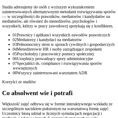
Studia adresujemy do osób z wyższym wykształceniem
zainteresowanych alternatywnymi metodami rozwiązywania sporów
— w szczególności do prawników, mediatorów i kandydatów na
mediatorów, ale również do menedżerów, psychologów i
wszystkich, którzy w pracy zawodowej spotykają się z konfliktem.
01
Prawnicy i aplikanci wszystkich zawodów prawniczych
02
Mediatorzy i kandydaci na mediatorów
03
Pełnomocnicy stron w sporach cywilnych i gospodarczych
04
Menedżerowie HR i osoby zarządzające zespołami
05
Psycholodzy i pracownicy pomocy społecznej
06
Urzędnicy prowadzący spory administracyjne
07
Specjaliści ds. compliance i rozwiązywania sporów
wewnętrznych
08
Wszyscy zainteresowani warsztatem ADR
Korzyści ze studiów
Co absolwent
wie
i
potrafi
Większość zajęć odbywa się w formie interaktywnego wykładu ze
szczególnym naciskiem położonym na warsztatową formę zajęć.
Uczestnicy biorą udział w licznych symulacjach negocjacji i