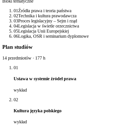
Bloki tematyczne
01
Źródła prawa i teoria państwa
02
Technika i kultura prawodawcza
03
Proces legislacyjny – Sejm i rząd
04
Legislacja w świetle orzecznictwa
05
Legislacja Unii Europejskiej
06
Logika, OSR i seminarium dyplomowe
Plan studiów
14 przedmiotów · 177 h
01
Ustawa w systemie źródeł prawa
wykład
02
Kultura języka polskiego
wykład