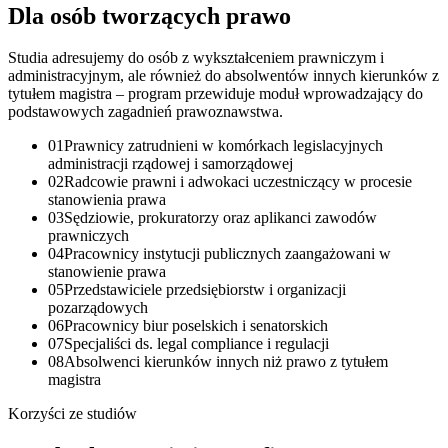
Dla osób tworzących
prawo
Studia adresujemy do osób z wykształceniem prawniczym i
administracyjnym, ale również do absolwentów innych kierunków z
tytułem magistra – program przewiduje moduł wprowadzający do
podstawowych zagadnień prawoznawstwa.
01
Prawnicy zatrudnieni w komórkach legislacyjnych
administracji rządowej i samorządowej
02
Radcowie prawni i adwokaci uczestniczący w procesie
stanowienia prawa
03
Sędziowie, prokuratorzy oraz aplikanci zawodów
prawniczych
04
Pracownicy instytucji publicznych zaangażowani w
stanowienie prawa
05
Przedstawiciele przedsiębiorstw i organizacji
pozarządowych
06
Pracownicy biur poselskich i senatorskich
07
Specjaliści ds. legal compliance i regulacji
08
Absolwenci kierunków innych niż prawo z tytułem
magistra
Korzyści ze studiów