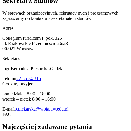
Sekretarz
Studiów
W sprawach organizacyjnych, rekrutacyjnych i programowych
zapraszamy do kontaktu z sekretariatem studiów.
Adres
Collegium Iuridicum I, pok. 325
ul. Krakowskie Przedmieście 26/28
00-927 Warszawa
Sekretarz
mgr Bernadeta Piekarska-Gądek
Telefon
22 55 24 316
Godziny przyjęć
poniedziałek
8:00 – 18:00
wtorek – piątek
8:00 – 16:00
E-mail
b.piekarska@wpia.uw.edu.pl
FAQ
Najczęściej zadawane
pytania