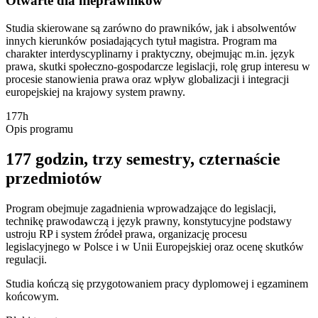
Otwarte dla nieprawników
Studia skierowane są zarówno do prawników, jak i absolwentów
innych kierunków posiadających tytuł magistra. Program ma
charakter interdyscyplinarny i praktyczny, obejmując m.in. język
prawa, skutki społeczno-gospodarcze legislacji, rolę grup interesu w
procesie stanowienia prawa oraz wpływ globalizacji i integracji
europejskiej na krajowy system prawny.
177h
Opis programu
177 godzin,
trzy semestry
, czternaście
przedmiotów
Program obejmuje zagadnienia wprowadzające do legislacji,
technikę prawodawczą i język prawny, konstytucyjne podstawy
ustroju RP i system źródeł prawa, organizację procesu
legislacyjnego w Polsce i w Unii Europejskiej oraz ocenę skutków
regulacji.
Studia kończą się przygotowaniem pracy dyplomowej i egzaminem
końcowym.