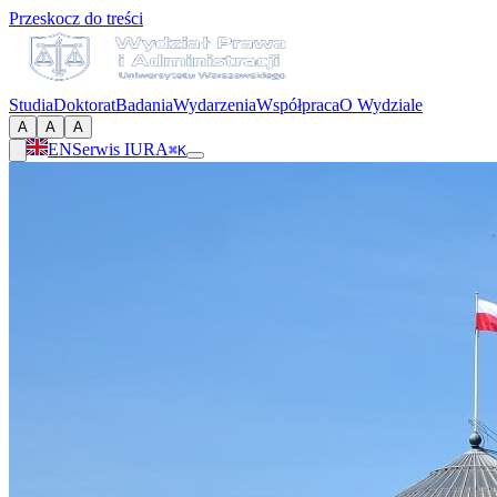
Przeskocz do treści
Studia
Doktorat
Badania
Wydarzenia
Współpraca
O Wydziale
A
A
A
EN
Serwis IURA
⌘K