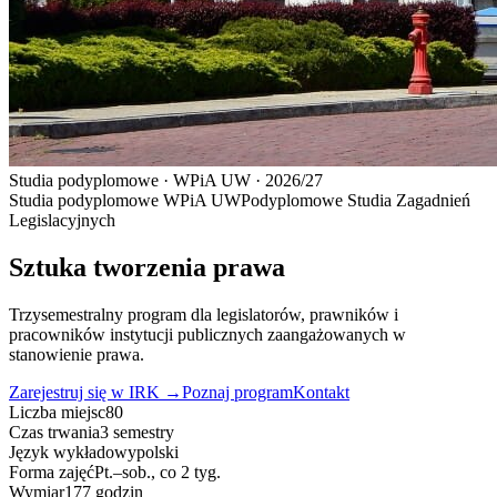
Studia podyplomowe · WPiA UW · 2026/27
Studia podyplomowe WPiA UW
Podyplomowe Studia
Zagadnień
Legislacyjnych
Sztuka
tworzenia prawa
Trzysemestralny program dla legislatorów, prawników i
pracowników instytucji publicznych zaangażowanych w
stanowienie prawa.
Zarejestruj się w IRK →
Poznaj program
Kontakt
Liczba miejsc
80
Czas trwania
3 semestry
Język wykładowy
polski
Forma zajęć
Pt.–sob., co 2 tyg.
Wymiar
177 godzin