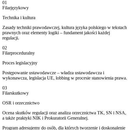
01
Filar
językowy
Technika i kultura
Zasady techniki prawodawczej, kultura języka polskiego w tekstach
prawnych oraz elementy logiki – fundament jakości każdej
regulacji.
02
Filar
proceduralny
Proces legislacyjny
Postępowanie ustawodawcze – władza ustawodawcza i
wykonawcza, legislacja UE, lobbing w procesie stanowienia prawa.
03
Filar
skutkowy
OSR i orzecznictwo
Ocena skutków regulacji oraz analiza orzecznictwa TK, SN i NSA,
a także praktyki NIK i Prokuratorii Generalnej.
Program adresujemy do osób, dla których tworzenie i doskonalenie