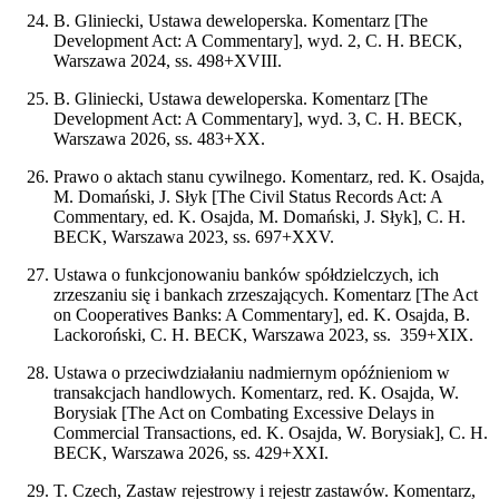
B. Gliniecki, Ustawa deweloperska. Komentarz [The
Development Act: A Commentary], wyd. 2, C. H. BECK,
Warszawa 2024, ss. 498+XVIII.
B. Gliniecki, Ustawa deweloperska. Komentarz [The
Development Act: A Commentary], wyd. 3, C. H. BECK,
Warszawa 2026, ss. 483+XX.
Prawo o aktach stanu cywilnego. Komentarz, red. K. Osajda,
M. Domański, J. Słyk [The Civil Status Records Act: A
Commentary, ed. K. Osajda, M. Domański, J. Słyk], C. H.
BECK, Warszawa 2023, ss. 697+XXV.
Ustawa o funkcjonowaniu banków spółdzielczych, ich
zrzeszaniu się i bankach zrzeszających. Komentarz [The Act
on Cooperatives Banks: A Commentary], ed. K. Osajda, B.
Lackoroński, C. H. BECK, Warszawa 2023, ss. 359+XIX.
Ustawa o przeciwdziałaniu nadmiernym opóźnieniom w
transakcjach handlowych. Komentarz, red. K. Osajda, W.
Borysiak [The Act on Combating Excessive Delays in
Commercial Transactions, ed. K. Osajda, W. Borysiak], C. H.
BECK, Warszawa 2026, ss. 429+XXI.
T. Czech, Zastaw rejestrowy i rejestr zastawów. Komentarz,