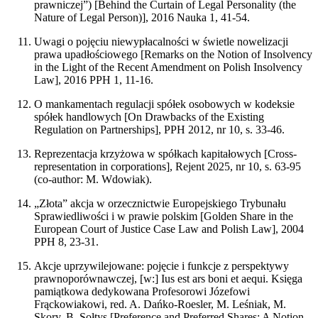
prawniczej”) [Behind the Curtain of Legal Personality (the
Nature of Legal Person)], 2016 Nauka 1, 41-54.
Uwagi o pojęciu niewypłacalności w świetle nowelizacji
prawa upadłościowego [Remarks on the Notion of Insolvency
in the Light of the Recent Amendment on Polish Insolvency
Law], 2016 PPH 1, 11-16.
O mankamentach regulacji spółek osobowych w kodeksie
spółek handlowych [On Drawbacks of the Existing
Regulation on Partnerships], PPH 2012, nr 10, s. 33-46.
Reprezentacja krzyżowa w spółkach kapitałowych [Cross-
representation in corporations], Rejent 2025, nr 10, s. 63-95
(co-author: M. Wdowiak).
„Złota” akcja w orzecznictwie Europejskiego Trybunału
Sprawiedliwości i w prawie polskim [Golden Share in the
European Court of Justice Case Law and Polish Law], 2004
PPH 8, 23-31.
Akcje uprzywilejowane: pojęcie i funkcje z perspektywy
prawnoporównawczej, [w:] Ius est ars boni et aequi. Księga
pamiątkowa dedykowana Profesorowi Józefowi
Frąckowiakowi, red. A. Dańko-Roesler, M. Leśniak, M.
Skory, B. Sołtys [Preference and Preferred Shares: A Notion