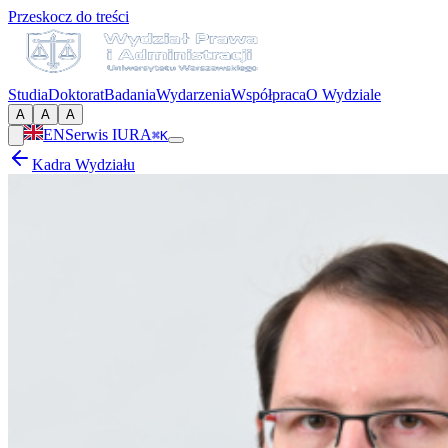
Przeskocz do treści
Studia
Doktorat
Badania
Wydarzenia
Współpraca
O Wydziale
A
A
A
EN
Serwis IURA
⌘K
Kadra Wydziału