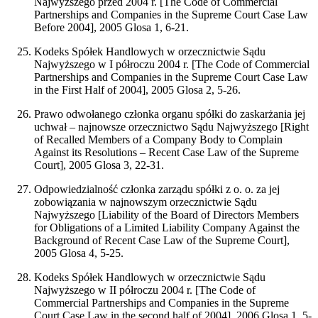
Najwyższego przed 2004 r. [The Code of Commercial
Partnerships and Companies in the Supreme Court Case Law
Before 2004], 2005 Glosa 1, 6-21.
Kodeks Spółek Handlowych w orzecznictwie Sądu
Najwyższego w I półroczu 2004 r. [The Code of Commercial
Partnerships and Companies in the Supreme Court Case Law
in the First Half of 2004], 2005 Glosa 2, 5-26.
Prawo odwołanego członka organu spółki do zaskarżania jej
uchwał – najnowsze orzecznictwo Sądu Najwyższego [Right
of Recalled Members of a Company Body to Complain
Against its Resolutions – Recent Case Law of the Supreme
Court], 2005 Glosa 3, 22-31.
Odpowiedzialność członka zarządu spółki z o. o. za jej
zobowiązania w najnowszym orzecznictwie Sądu
Najwyższego [Liability of the Board of Directors Members
for Obligations of a Limited Liability Company Against the
Background of Recent Case Law of the Supreme Court],
2005 Glosa 4, 5-25.
Kodeks Spółek Handlowych w orzecznictwie Sądu
Najwyższego w II półroczu 2004 r. [The Code of
Commercial Partnerships and Companies in the Supreme
Court Case Law in the second half of 2004], 2006 Glosa 1, 5-