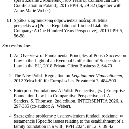
sprawozdanie z konferencji [80 Years of Commercial Law
Codificiation in Poland], 2015 PPH 4, 29-32 (together with
Anne-Marie Weber).
Spółka z ograniczoną odpowiedzialnością: stuletnia
perspektywa [Polish Regulation of Limited Liability
Company: A One Hundred Years Perspective], 2019 PPH 5,
56-58.
Succession law:
An Overview of Fundamental Principles of Polish Succession
Law in the Light of an Eventual Unification of Succession
Law in the EU, 2018 Private Client Business 2, 64-70.
The New Polish Regulation on
Legatum per Vindicationem
,
2012 Zeitschrift für Europäisches Privatrecht 3, 484-500.
Enterprise Foundations: A Polish Perspective, [w:] Enterprise
Foundation Law in a Comparative Perspective, ed. A.
Sanders, S. Thomsen, 2nd edition, INTERSENTIA 2026, s.
297-335 (co-author: A. Weber).
Szczególne problemy z ustanowieniem fundacji rodzinnej w
testamencie [Specific issues relating to the establishment of a
family foundation in a will], PPH 2024, nr 12, s. 39-42.