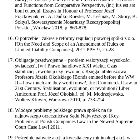
and Functions from Comparative Perspective, (in:) Ius est ars
boni et aequi. Essays in Honour of Professor Józef
Frąckowiak, ed. A. Dańko-Roesler, M. Leśniak, M. Skory, B.
Sołtys], Stowarzyszenie Notariuszy Rzeczypospolitej
Polskiej, Wrocław 2018, p. 869-878.
O potrzebie i zakresie reformy regulacji prawnej spółki z o.o.
[On the Need and Scope of an Amendment of Rules on
Limited Liability Companies], 2011 PPH 9, 25-28.
Obligacje przedwojenne – problem waloryzacji wysokości
świadczeń, [w:] Prawo handlowe XXI wieku. Czas
stabilizacji, ewolucji czy rewolucji. Księga jubileuszowa
Profesora Józefa Okolskiego [Bonds emitted before the WW
II – how much are they worth now?, [in:] Commercial Law in
21st Century. Stabilisation, evolution, or revolution? Liber
Amicorum Prof. Józef Okolski], ed. M. Modrzejewska,
Wolters Kluwer, Warszawa 2010, p. 733-754.
Wiodące problemy polskiego prawa spółek na tle
najnowszego orzecznictwa Sądu Najwyższego [Key
Problems of Polish Companies Law in the Newest Supreme
Court Case Law] 2011 .
Pośrednie nabycie akcji a kwestia ceny minimalnej akcji w