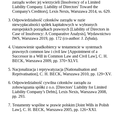
zarządu wobec jej wierzycieli [Insolvency of a Limited
Liability Company. Liability of Directors' Toward the
Company's Creditors], Lexis Nexis, Warszawa 2014, ss. 629.
Odpowiedzialność członków zarządu w razie
niewypłacalności spółek kapitałowych w wybranych
europejskich porządkach prawnych [Liability of Directors in
Case of Insolvency: A Comparative Analysis], Wydawnictwo
IWS, Warszawa 2019, pp. 172 (co-author: J. Zębala).
Ustanowienie spadkobiercy w testamencie w systemach
prawnych common law i civil law [Appointment of a
Successor in a Will in Common Law and Civil Law], C. H.
BECK, Warszawa 2009, pp. 370+XLVI.
Nacjonalizacja i reprywatyzacja [Nationalisation and
Reprivatisation], C. H. BECK, Warszawa 2010, pp. 129+XV.
Odpowiedzialność cywilna członków zarządu za
zobowiązania spółki z o.o. [Directors’ Liability for Limited
Liability Company’s Debts], Lexis Nexis, Warszawa 2008,
pp. 293.
Testamenty wspólne w prawie polskim [Joint Wills in Polish
Law], C. H. BECK, Warszawa 2005, pp. 126+XXI.