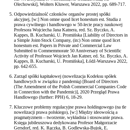
Olechowski], Wolters Kluwer, Warszawa 2022, pp. 689-717.
Odpowiedzialność członków organów prostej spółki
akcyjnej, [w:] Non omne quod licet honestum est. Studia z
prawa cywilnego i handlowego w 50-lecie pracy naukowej
Profesora Wojciecha Jana Katnera, red. Sz. Byczko, A.
Kappes, B. Kucharski, U. Promińska [Liability of Directors in
a Simple Joint-Stock Company, (in:) Non omne quod licet
honestum est. Papers in Private and Commercial Law
Submitted to Commemmorate 50 Anniversary of Scientific
Activity of Professor Wojciech Jan Katner, ed. Sz. Byczko, A.
Kappes, B. Kucharski, U. Promińska], Łódź-Warszawa 2022,
pp. 642-655.
Zarząd spółki kapitałowej (nowelizacja Kodeksu spółek
handlowych w związku z pandemią) [Board of Directors
(The Amendment of the Polish Commercial Companies Code
in Connection with the Pandemic)], 2020 Przegląd Prawa
Handlowego (further: PPH) 6, 18-29.
Kluczowe problemy regulacyjne prawa holdingowego (na tle
nowelizacji prawa polskiego), [w:] Między ideowością a
pragmatyzmem – tworzenie, wykładnia i stosowanie prawa.
Księga jubileuszowa dedykowana Profesor Małgorzacie
Gersdorf, red. K. Rączka, B. Godlewska-Bujok, E.