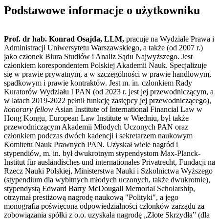
Podstawowe informacje o użytkowniku
Prof. dr hab. Konrad Osajda, LLM,
pracuje na Wydziale Prawa i
Administracji Uniwersytetu Warszawskiego, a także (od 2007 r.)
jako członek Biura Studiów i Analiz Sądu Najwyższego. Jest
członkiem korespondentem Polskiej Akademii Nauk. Specjalizuje
się w prawie prywatnym, a w szczególności w prawie handlowym,
spadkowym i prawie kontraktów. Jest m. in. członkiem Rady
Kuratorów Wydziału I PAN (od 2023 r. jest jej przewodniczącym, a
w latach 2019-2022 pełnił funkcję zastępcy jej przewodniczącego),
honorary fellow
Asian Institute of International Financial Law w
Hong Kongu, European Law Institute w Wiedniu, był także
przewodniczącym Akademii Młodych Uczonych PAN oraz
członkiem podczas dwóch kadencji i sekretarzem naukowym
Komitetu Nauk Prawnych PAN. Uzyskał wiele nagród i
stypendiów, m. in. był dwukrotnym stypendystom Max-Planck-
Institut für ausländisches und internationales Privatrecht, Fundacji na
Rzecz Nauki Polskiej, Ministerstwa Nauki i Szkolnictwa Wyższego
(stypendium dla wybitnych młodych uczonych, także dwukrotnie),
stypendystą Edward Barry McDougall Memorial Scholarship,
otrzymał prestiżową nagrodę naukową "Polityki", a jego
monografia poświęcona odpowiedzialności członków zarządu za
zobowiązania spółki z o.o. uzyskała nagrodę „Złote Skrzydła” (dla