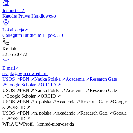
Jednostka
↗
Katedra Prawa Handlowego
Lokalizacja
↗
Collegium Iuridicum I - pok. 310
Kontakt
22 55 20 472
E-mail
↗
osajda@wpia.uw.edu.pl
USOS
↗
PBN
↗
Nauka Polska
↗
Academia
↗
Research Gate
↗
Google Scholar
↗
ORCID
↗
USOS
↗
PBN
↗
Nauka Polska
↗
Academia
↗
Research Gate
↗
Google Scholar
↗
ORCID
↗
USOS
↗
PBN
↗
n. polska
↗
Academia
↗
Research Gate
↗
Google
s.
↗
ORCID
↗
USOS
↗
PBN
↗
n. polska
↗
Academia
↗
Research Gate
↗
Google
s.
↗
ORCID
↗
WPiA UW
Profil
·
konrad-piotr-osajda