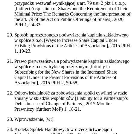
przypadku wezwań wynikającej z art. 79 ust. 2 pkt 1 u.o.p.
[Indirect Acqusition of Shares and the Requirement of Their
Minimal Price: The Remarks Concerning the Interpretation of
the art. 79 of the Act on Public Offerings of Shares], 2020
PPH 1, 24-33.
Sposób uproszczonego podwyższenia kapitału zakładowego
w spółce z o.o. [Ways to Increase Share Capital Under
Existing Provisions of the Articles of Association], 2015 PPH
1, 19-23.
Prawo pierwszeństwa a podwyższenie kapitału zakładowego
w spółce z o.o. w trybie uproszczonym [Priority in
Subscribing for the New Shares in the Increased Share
Capital Under the Present Provisions of the Articles of
Association], 2015 PPH 2, 50-58.
Odpowiedzialność za zobowiązania spółki cywilnej w razie
zmiany w składzie wspólników [Liability for a Partnership’s
Debts in case of Change of Partners], 2015 Monitor
Prawniczy (further: MoP) 1, 18-21.
Wprowadzenie, [w:]
Kodeks Spółek Handlowych w orzecznictwie Sądu