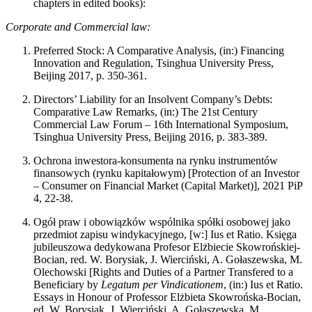
chapters in edited books):
Corporate and Commercial law:
Preferred Stock: A Comparative Analysis, (in:) Financing
Innovation and Regulation, Tsinghua University Press,
Beijing 2017, p. 350-361.
Directors’ Liability for an Insolvent Company’s Debts:
Comparative Law Remarks, (in:) The 21st Century
Commercial Law Forum – 16th International Symposium,
Tsinghua University Press, Beijing 2016, p. 383-389.
Ochrona inwestora-konsumenta na rynku instrumentów
finansowych (rynku kapitałowym) [Protection of an Investor
– Consumer on Financial Market (Capital Market)], 2021 PiP
4, 22-38.
Ogół praw i obowiązków wspólnika spółki osobowej jako
przedmiot zapisu windykacyjnego, [w:] Ius et Ratio. Księga
jubileuszowa dedykowana Profesor Elżbiecie Skowrońskiej-
Bocian, red. W. Borysiak, J. Wierciński, A. Gołaszewska, M.
Olechowski [Rights and Duties of a Partner Transfered to a
Beneficiary by
Legatum per Vindicationem
, (in:) Ius et Ratio.
Essays in Honour of Professor Elżbieta Skowrońska-Bocian,
ed. W. Borysiak, J. Wierciński, A. Gołaszewska, M.