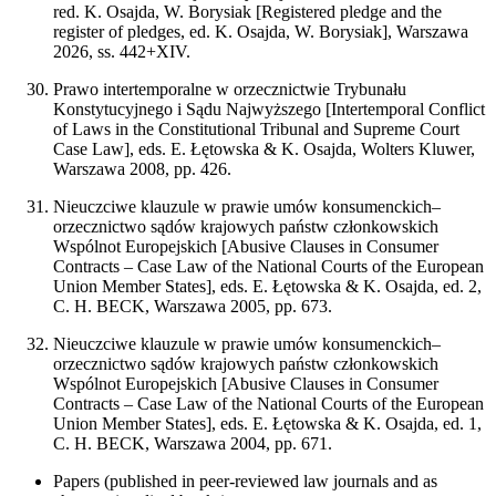
red. K. Osajda, W. Borysiak [Registered pledge and the
register of pledges, ed. K. Osajda, W. Borysiak], Warszawa
2026, ss. 442+XIV.
Prawo intertemporalne w orzecznictwie Trybunału
Konstytucyjnego i Sądu Najwyższego [Intertemporal Conflict
of Laws in the Constitutional Tribunal and Supreme Court
Case Law], eds. E. Łętowska & K. Osajda, Wolters Kluwer,
Warszawa 2008, pp. 426.
Nieuczciwe klauzule w prawie umów konsumenckich–
orzecznictwo sądów krajowych państw członkowskich
Wspólnot Europejskich [Abusive Clauses in Consumer
Contracts – Case Law of the National Courts of the European
Union Member States], eds. E. Łętowska & K. Osajda, ed. 2,
C. H. BECK, Warszawa 2005, pp. 673.
Nieuczciwe klauzule w prawie umów konsumenckich–
orzecznictwo sądów krajowych państw członkowskich
Wspólnot Europejskich [Abusive Clauses in Consumer
Contracts – Case Law of the National Courts of the European
Union Member States], eds. E. Łętowska & K. Osajda, ed. 1,
C. H. BECK, Warszawa 2004, pp. 671.
Papers (published in peer-reviewed law journals and as