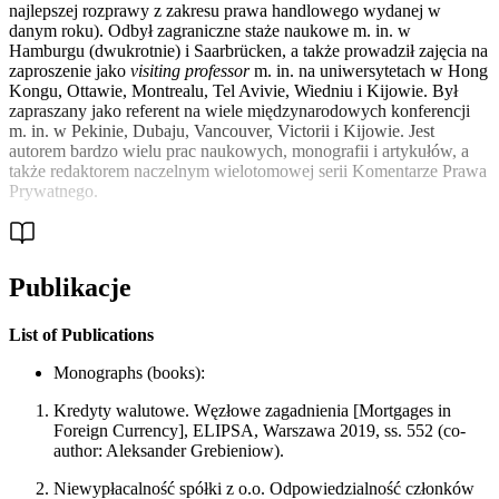
najlepszej rozprawy z zakresu prawa handlowego wydanej w
danym roku). Odbył zagraniczne staże naukowe m. in. w
Hamburgu (dwukrotnie) i Saarbrücken, a także prowadził zajęcia na
zaproszenie jako
visiting professor
m. in. na uniwersytetach w Hong
Kongu, Ottawie, Montrealu, Tel Avivie, Wiedniu i Kijowie. Był
zapraszany jako referent na wiele międzynarodowych konferencji
m. in. w Pekinie, Dubaju, Vancouver, Victorii i Kijowie. Jest
autorem bardzo wielu prac naukowych, monografii i artykułów, a
także redaktorem naczelnym wielotomowej serii Komentarze Prawa
Prywatnego.
Publikacje
List of Publications
Monographs (books):
Kredyty walutowe. Węzłowe zagadnienia [Mortgages in
Foreign Currency], ELIPSA, Warszawa 2019, ss. 552 (co-
author: Aleksander Grebieniow).
Niewypłacalność spółki z o.o. Odpowiedzialność członków