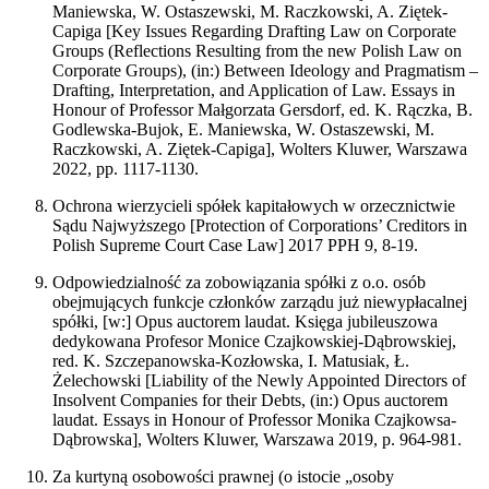
Maniewska, W. Ostaszewski, M. Raczkowski, A. Ziętek-
Capiga [Key Issues Regarding Drafting Law on Corporate
Groups (Reflections Resulting from the new Polish Law on
Corporate Groups), (in:) Between Ideology and Pragmatism –
Drafting, Interpretation, and Application of Law. Essays in
Honour of Professor Małgorzata Gersdorf, ed. K. Rączka, B.
Godlewska-Bujok, E. Maniewska, W. Ostaszewski, M.
Raczkowski, A. Ziętek-Capiga], Wolters Kluwer, Warszawa
2022, pp. 1117-1130.
Ochrona wierzycieli spółek kapitałowych w orzecznictwie
Sądu Najwyższego [Protection of Corporations’ Creditors in
Polish Supreme Court Case Law] 2017 PPH 9, 8-19.
Odpowiedzialność za zobowiązania spółki z o.o. osób
obejmujących funkcje członków zarządu już niewypłacalnej
spółki, [w:] Opus auctorem laudat. Księga jubileuszowa
dedykowana Profesor Monice Czajkowskiej-Dąbrowskiej,
red. K. Szczepanowska-Kozłowska, I. Matusiak, Ł.
Żelechowski [Liability of the Newly Appointed Directors of
Insolvent Companies for their Debts, (in:) Opus auctorem
laudat. Essays in Honour of Professor Monika Czajkowsa-
Dąbrowska], Wolters Kluwer, Warszawa 2019, p. 964-981.
Za kurtyną osobowości prawnej (o istocie „osoby