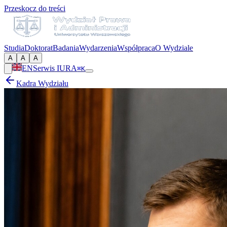
Przeskocz do treści
Studia
Doktorat
Badania
Wydarzenia
Współpraca
O Wydziale
A
A
A
EN
Serwis IURA
⌘K
Kadra Wydziału