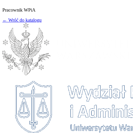
Pracownik WPiA
← Wróć do katalogu