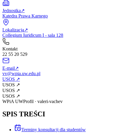
Jednostka
↗
Katedra Prawa Karnego
Lokalizacja
↗
Collegium Iuridicum I - sala 128
Kontakt
22 55 20 529
E-mail
↗
vv@wpia.uw.edu.pl
USOS
↗
USOS
↗
USOS
↗
USOS
↗
WPiA UW
Profil
·
valeri-vachev
SPIS TREŚCI
Terminy konsultacji dla studentów