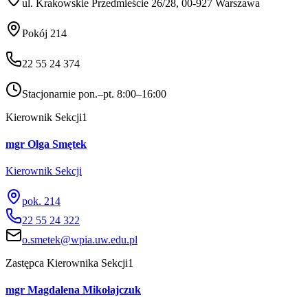
ul. Krakowskie Przedmieście 26/28, 00-927 Warszawa
Pokój
214
22 55 24 374
Stacjonarnie pon.–pt. 8:00–16:00
Kierownik Sekcji
1
mgr Olga Smętek
Kierownik Sekcji
pok. 214
22 55 24 322
o.smetek@wpia.uw.edu.pl
Zastępca Kierownika Sekcji
1
mgr Magdalena Mikołajczuk