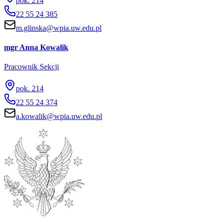
pok. 214
22 55 24 385
m.glinska@wpia.uw.edu.pl
mgr Anna Kowalik
Pracownik Sekcji
pok. 214
22 55 24 374
a.kowalik@wpia.uw.edu.pl