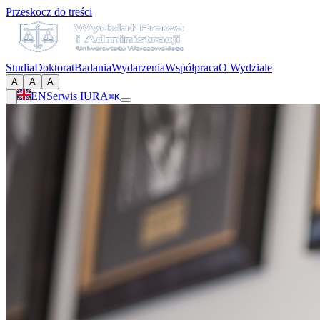
Przeskocz do treści
Studia
Doktorat
Badania
Wydarzenia
Współpraca
O Wydziale
A
A
A
EN
Serwis IURA
⌘K